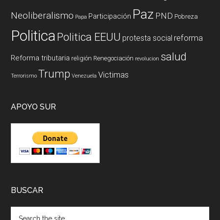
Paz
Neoliberalismo
PND
Participación
Pobreza
Papa
Politica
Politica EEUU
reforma
protesta social
salud
Reforma tributaria
religión
Renegociación
revolucion
Trump
Victimas
Terrorismo
Venezuela
APOYO SUR
BUSCAR