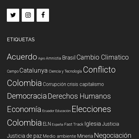
ETIQUETAS
Acuerdo
Cambio Climatico
Brasil
Amnistia
Agro
Conflicto
Catalunya
Campo
Ciencia y Tecnología
Colombia
Corrupción
crisis capitalismo
Democracia
Derechos Humanos
Elecciones
Economía
Ecuador
Educación
Colombia
Iglesia
ELN
Justicia
Fast Track
España
Negociación
Justicia de paz
Mineria
Medio ambiente