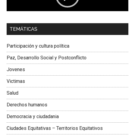
00:00
01:04
TEMÁTICAS
Dra. Carolina Corcho Mejía,
Presidenta Corporación
Latinoamericana Sur, Vicepresidenta Federación Médica
Participación y cultura política
Colombiana
Paz, Desarrollo Social y Postconflicto
Jovenes
Victimas
Salud
Derechos humanos
Democracia y ciudadania
Ciudades Equitativas – Territorios Equitativos