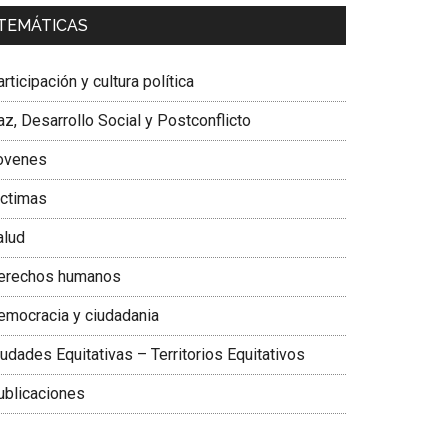
a. Carolina Corcho Mejía,
Presidenta Corporación
TEMÁTICAS
atinoamericana Sur, Vicepresidenta Federación
édica Colombiana
rticipación y cultura política
z, Desarrollo Social y Postconflicto
ovenes
ictimas
alud
erechos humanos
emocracia y ciudadania
udades Equitativas – Territorios Equitativos
ublicaciones