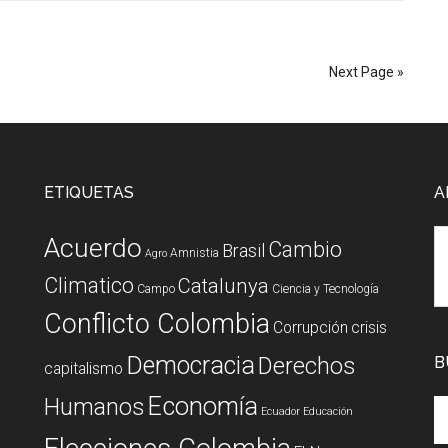
Next Page »
ETIQUETAS
A
Acuerdo
Cambio
Brasil
Amnistia
Agro
Climatico
Catalunya
Campo
Ciencia y Tecnología
Conflicto Colombia
Corrupción
crisis
Democracia
Derechos
B
capitalismo
Economía
Humanos
Ecuador
Educación