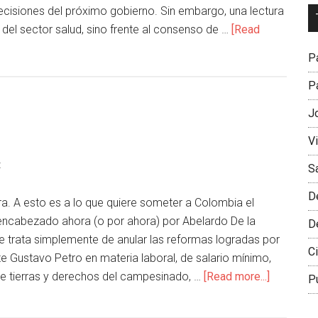
 decisiones del próximo gobierno. Sin embargo, una lectura
Dr
del sector salud, sino frente al consenso de …
[Read
L
M
Pa
Pa
J
V
t
S
D
a. A esto es a lo que quiere someter a Colombia el
l encabezado ahora (o por ahora) por Abelardo De la
D
 se trata simplemente de anular las reformas logradas por
Ci
te Gustavo Petro en materia laboral, de salario mínimo,
 de tierras y derechos del campesinado, …
[Read more...]
P