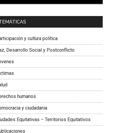
00:00
01:04
a. Carolina Corcho Mejía,
Presidenta Corporación
TEMÁTICAS
atinoamericana Sur, Vicepresidenta Federación
édica Colombiana
rticipación y cultura política
z, Desarrollo Social y Postconflicto
ovenes
ictimas
alud
erechos humanos
emocracia y ciudadania
udades Equitativas – Territorios Equitativos
ublicaciones