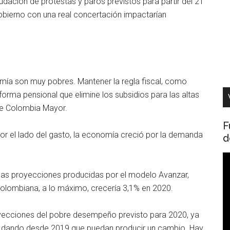
udación de protestas y paros previstos para partir del 21
gobierno con una real concertación impactarían
ía son muy pobres. Mantener la regla fiscal, como
orma pensional que elimine los subsidios para las altas
de Colombia Mayor.
F
or el lado del gasto, la economía creció por la demanda
d
R
d
e las proyecciones producidas por el modelo Avanzar,
v
olombiana, a lo máximo, crecería 3,1% en 2020.
oyecciones del pobre desempeño previsto para 2020, ya
en dando desde 2019 que puedan producir un cambio. Hay