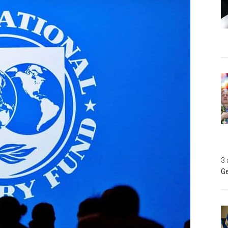
3 
Ge