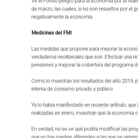
Ve el Fondo peligro para la economía por la rean
de marzo, las cuales, si no son resueltos por el 
negativamente la economía.
Medicinas del FMI
Las medidas que propone para mejorar la econom
verdaderos neoliberales que son. Efectuar una ref
pensiones y mejorar la cobertura del programa 
Como lo muestran los resultados del año 2019, p
interna de consumo privado y público.
Ya lo había manifestado en reciente artículo, qu
realizadas en enero, muestran que la economía c
En verdad, no se ve qué podría modificar las pr
que no hay medias diferentes a las que se vien