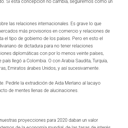
undo. Si esta concepción no cambia, seguiremos como un
obre las relaciones internacionales. Es grave lo que
mercados más provisorios en comercio y relaciones de
ta el tipo de gobierno de los países. Pero en esto el
livariano de dictadura para no tener relaciones
aciones diplomáticas con por lo menos veinte países,
país llegó a Colombia. O con Arabia Saudita, Turquía,
duras, Emiratos árabes Unidos, y así sucesivamente.
. Pedirle la extradición de Aida Merlano al lacayo
ucto de mentes llenas de alucinaciones.
 nuestras proyecciones para 2020 daban un valor
ternos de la economía mundial, de las tasas de interés