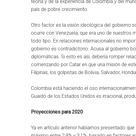
teoría y de la experiencia de Colombia y del m
país de pobre crecimiento.
Otro factor es la visión ideológica del gobierno s
ocurre con Venezuela, que era uno de nuestros 
todo tipo. En relaciones internacionales no impor
gobierno es contradictorio. Acusa al gobierno bo
diplomáticas. Si esto es así, debería romper rel
comenzando por Catar en que una misión de este 
Filipinas, los golpistas de Bolivia, Salvador, Hon
Colombia está haciendo el oso internacionalmente
Guaidó de los Estados Unidos es irracional, prod
Proyecciones para 2020
Ya en artículo anterior habíamos presentado que
máximo entre 2,9% y 3,1%, basado en factores ex