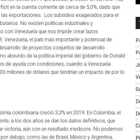
éficit en la cuenta corriente de cerca de 5,0%, dado que
las exportaciones. Los subsidios exagerados para el
Dr
butarios. No existen políticas industriales y
L
to con Venezuela que nos impide crear lazos
M
. Venezuela, el país más importante y potencial de
Pa
desarrollo de proyectos conjuntos de desarrollo
Pa
o absurdo de la política imperial del gobierno de Donald
es de ayuda con condiciones, cuando a Venezuela
J
00 millones de dólares que tendrían un impacto de por lo
V
S
D
nomía colombiana creció 3,3% en 2019. En Colombia, el
D
nte, a los dos años se dan los datos definitivos, que
Ci
tar victoria, aún con un resultado mediocre. No podemos
or debajo, como las de Brasil, México y Argentina,
P