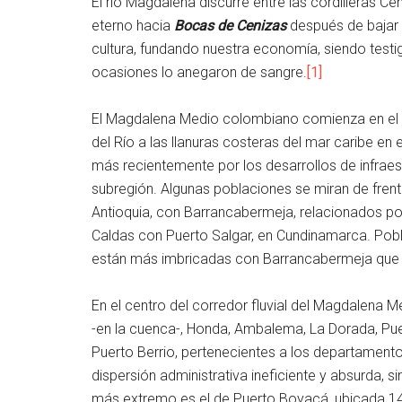
El río Magdalena discurre entre las cordilleras Cen
eterno hacia
Bocas de Cenizas
después de bajar
cultura, fundando nuestra economía, siendo test
ocasiones lo anegaron de sangre.
[1]
El Magdalena Medio colombiano comienza en el 
del Río a las llanuras costeras del mar caribe en 
más recientemente por los desarrollos de infraest
subregión. Algunas poblaciones se miran de frent
Antioquia, con Barrancabermeja, relacionados por
Caldas con Puerto Salgar, en Cundinamarca. Pobla
están más imbricadas con Barrancabermeja que co
En el centro del corredor fluvial del Magdalena 
-en la cuenca-, Honda, Ambalema, La Dorada, Puer
Puerto Berrio, pertenecientes a los departamento
dispersión administrativa ineficiente y absurda, s
más extremo es el de Puerto Boyacá, ubicada 145