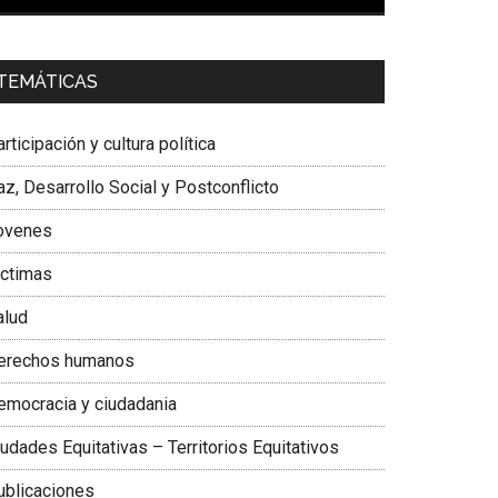
00:00
01:04
a. Carolina Corcho Mejía,
Presidenta Corporación
TEMÁTICAS
atinoamericana Sur, Vicepresidenta Federación
édica Colombiana
rticipación y cultura política
z, Desarrollo Social y Postconflicto
ovenes
ictimas
alud
erechos humanos
emocracia y ciudadania
udades Equitativas – Territorios Equitativos
ublicaciones