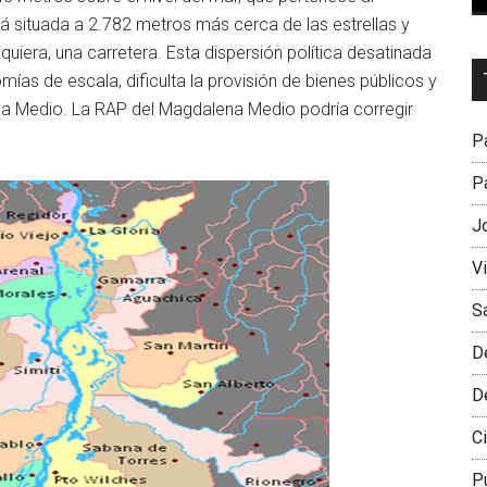
á situada a 2.782 metros más cerca de las estrellas y
siquiera, una carretera. Esta dispersión política desatinada
Dr
ías de escala, dificulta la provisión de bienes públicos y
L
lena Medio. La RAP del Magdalena Medio podría corregir
M
Pa
Pa
J
V
S
D
D
Ci
P