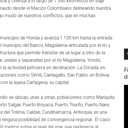
tral y Oriental a lo largo de 1.540 kilómetros en viaje
 raudo desde el Macizo Colombiano delineando nuestra
igo mudo de nuestros conflictos, que en muchas
municipio de Honda y avanza 1.100 km hasta la entrada
el municipio del Banco, Magdalena articulada por el río y
ructura que permite transitar de un lugar a otro de la
e, unidas y separadas por el río Magdalena: Yondó,
 la actividad petrolera en declinación. La Dorada, en
F
ciones como Simiti, Cantagallo, San Pablo, en Bolívar,
d
n la lejana Cartagena, su capital.
R
d
Medio se ubican, unas a otras, poblaciones como Mariquita
v
to Salgar, Puerto Boyacá, Puerto Triunfo, Puerto Nare,
s del Tolima, Caldas, Cundinamarca, Antioquia, en una
in ninguna posibilidad de convergencia regional. El caso
 metros sobre el nivel del mar, que pertenece al