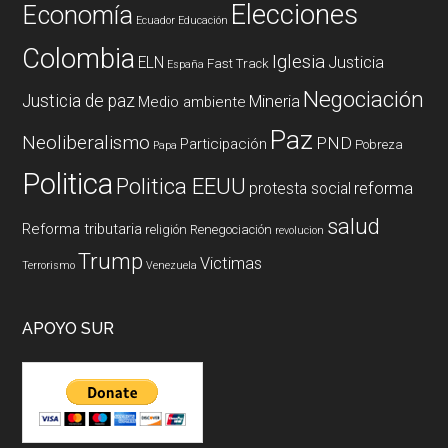
Elecciones
Economía
Ecuador
Educación
Colombia
Iglesia
ELN
Justicia
Fast Track
España
Negociación
Justicia de paz
Mineria
Medio ambiente
Paz
Neoliberalismo
PND
Participación
Pobreza
Papa
Politica
Politica EEUU
reforma
protesta social
salud
Reforma tributaria
religión
Renegociación
revolucion
Trump
Victimas
Terrorismo
Venezuela
APOYO SUR