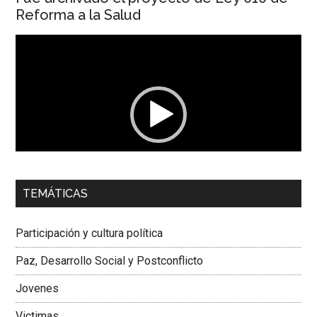
Reforma a la Salud
Reproductor
de
vídeo
00:00
01:04
TEMÁTICAS
Dra. Carolina Corcho Mejía,
Presidenta Corporación
Latinoamericana Sur, Vicepresidenta Federación Médica
Participación y cultura política
Colombiana
Paz, Desarrollo Social y Postconflicto
Jovenes
Victimas