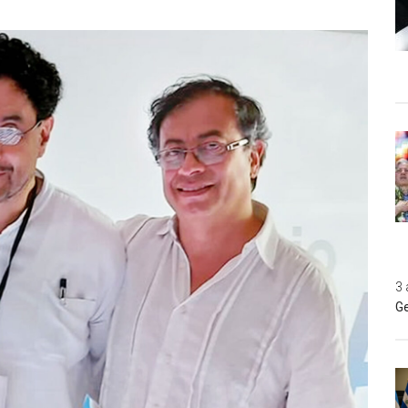
3 
Ge