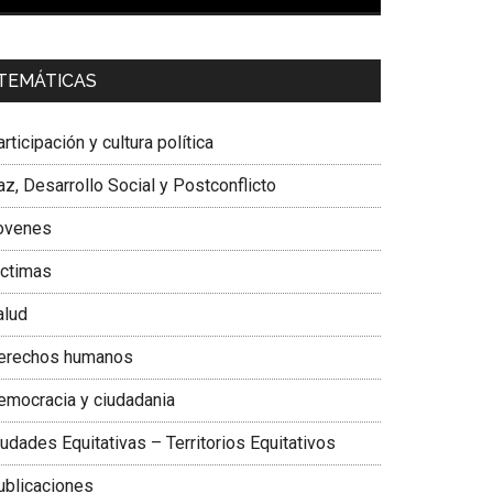
00:00
01:04
a. Carolina Corcho Mejía,
Presidenta Corporación
TEMÁTICAS
atinoamericana Sur, Vicepresidenta Federación
édica Colombiana
rticipación y cultura política
z, Desarrollo Social y Postconflicto
ovenes
ictimas
alud
erechos humanos
emocracia y ciudadania
udades Equitativas – Territorios Equitativos
ublicaciones