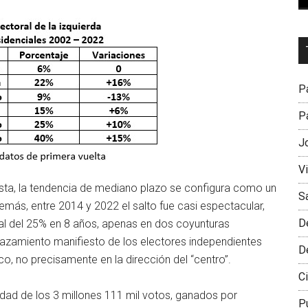
Dr
L
M
Pa
Pa
J
V
vista, la tendencia de mediano plazo se configura como un
S
emás, entre 2014 y 2022 el salto fue casi espectacular,
D
al del 25% en 8 años, apenas en dos coyunturas
plazamiento manifiesto de los electores independientes
D
co, no precisamente en la dirección del “centro”.
Ci
idad de los 3 millones 111 mil votos, ganados por
P