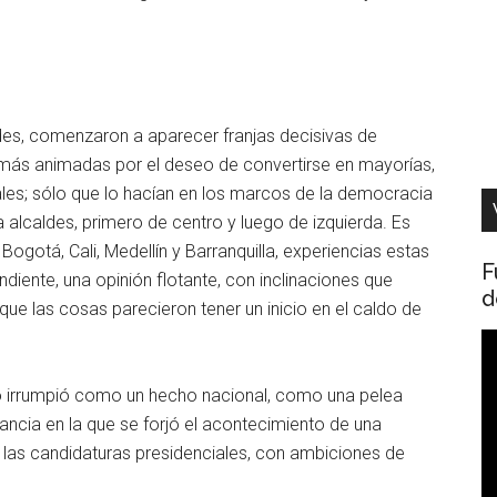
ldes, comenzaron a aparecer franjas decisivas de
demás animadas por el deseo de convertirse en mayorías,
iales; sólo que lo hacían en los marcos de la democracia
 a alcaldes, primero de centro y luego de izquierda. Es
gotá, Cali, Medellín y Barranquilla, experiencias estas
F
diente, una opinión flotante, con inclinaciones que
d
que las cosas parecieron tener un inicio en el caldo de
R
d
 irrumpió como un hecho nacional, como una pelea
v
stancia en la que se forjó el acontecimiento de una
e las candidaturas presidenciales, con ambiciones de