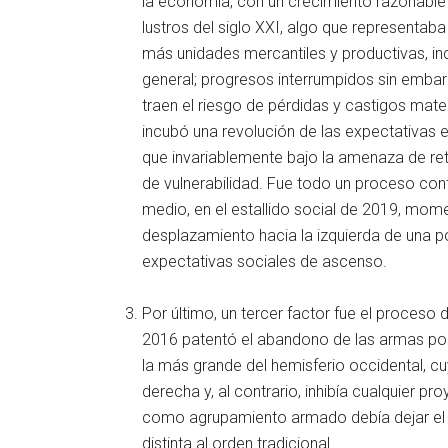
la economía, con un crecimiento razonable
lustros del siglo XXI, algo que representab
más unidades mercantiles y productivas, inc
general; progresos interrumpidos sin embar
traen el riesgo de pérdidas y castigos mate
incubó una revolución de las expectativas e
que invariablemente bajo la amenaza de re
de vulnerabilidad. Fue todo un proceso cont
medio, en el estallido social de 2019, mom
desplazamiento hacia la izquierda de una po
expectativas sociales de ascenso.
Por último, un tercer factor fue el proceso
2016 patentó el abandono de las armas por 
la más grande del hemisferio occidental, cu
derecha y, al contrario, inhibía cualquier pr
como agrupamiento armado debía dejar el 
distinta al orden tradicional.