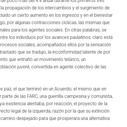
 de poco más del 4% anual durante los primeros tres
a la propagación de los intercambios y el surgimiento de
luido un cierto aumento en los ingresos y en el bienestar
go, por algunas contracciones cíclicas, las mismas que
riales para los agentes sociales. En otras palabras, se
ntre los individuos por los avances paulatinos; claro está
trocesos sociales; acompañados ellos por la sensación
rastado que se tradujo, la inconformidad latente de por
ento que entrañó un movimiento telúrico, un
blación juvenil, convertida en agente colectivo de las
 de paz, el que terminó en un Acuerdo, el mismo que en
parte de las FARC, una guerrilla campesina y comunista,
ya existencia alentaba, por reacción, el proyecto de la
oyecto legal de la izquierda, razón por la que su extinción
camino despejado para que prosperara una alternativa