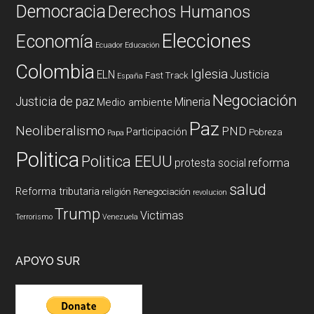
Democracia
Derechos Humanos
Elecciones
Economía
Ecuador
Educación
Colombia
Iglesia
ELN
Justicia
Fast Track
España
Negociación
Justicia de paz
Mineria
Medio ambiente
Paz
Neoliberalismo
PND
Participación
Pobreza
Papa
Politica
Politica EEUU
reforma
protesta social
salud
Reforma tributaria
religión
Renegociación
revolucion
Trump
Victimas
Terrorismo
Venezuela
APOYO SUR