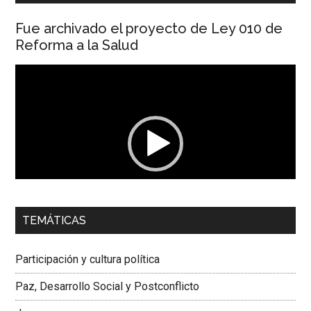
Fue archivado el proyecto de Ley 010 de
Reforma a la Salud
Reproductor
de
vídeo
00:00
01:04
TEMÁTICAS
Dra. Carolina Corcho Mejía,
Presidenta Corporación
Latinoamericana Sur, Vicepresidenta Federación Médica
Participación y cultura política
Colombiana
Paz, Desarrollo Social y Postconflicto