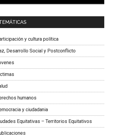
00:00
01:04
a. Carolina Corcho Mejía,
Presidenta Corporación
TEMÁTICAS
atinoamericana Sur, Vicepresidenta Federación
édica Colombiana
rticipación y cultura política
z, Desarrollo Social y Postconflicto
ovenes
ictimas
alud
erechos humanos
emocracia y ciudadania
udades Equitativas – Territorios Equitativos
ublicaciones