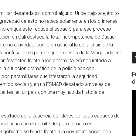
ilitar desatada sin control alguno. Uribe trajo al ejército
La gravedad de esto no radica solamente en los crímenes
s sino en que esto reduce el espacio para ese proceso
uación en Cali destaca la total incompetencia de Duque
trema gravedad, como en general la de la crisis de la
 es confusa, pero parece que excesos de la Minga indígena
ifestantes frente a los paramilitares) han irritado a
a situación dramática de la policía nacional
F
 con paramilitares que infestaron la seguridad
d
entido social) y en un ESMAD desatado a niveles de
dentes, en un país con una muy nutrida historia de
R
d
v
 resultado de la ausencia de líderes políticos capaces de
convendría que el comité del paro tomara en
 gobierno se blinda frente a la coyuntura social con