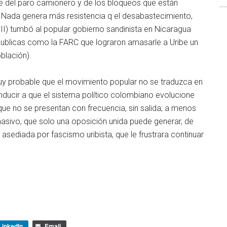
se del paro camionero y de los bloqueos que están
 Nada genera más resistencia q el desabastecimiento,
II) tumbó al popular gobierno sandinista en Nicaragua
publicas como la FARC que lograron amasarle a Uribe un
blación).
y probable que el movimiento popular no se traduzca en
ucir a que el sistema político colombiano evolucione
ue no se presentan con frecuencia, sin salida; a menos
asivo, que solo una oposición unida puede generar, de
sediada por fascismo uribista, que le frustrara continuar
LinkedIn
Email