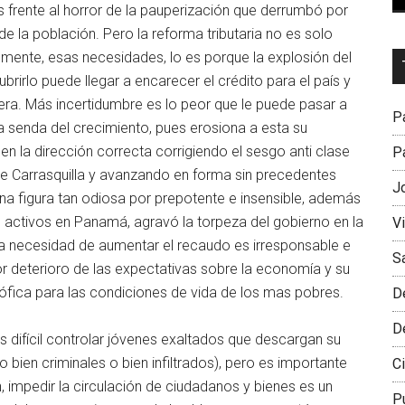
s frente al horror de la pauperización que derrumbó por
 la población. Pero la reforma tributaria no es solo
mente, esas necesidades, lo es porque la explosión del
Dr
ubrirlo puede llegar a encarecer el crédito para el país y
L
jera. Más incertidumbre es lo peor que le puede pasar a
M
Pa
a senda del crecimiento, pues erosiona a esta su
 la dirección correcta corrigiendo el sesgo anti clase
Pa
e Carrasquilla y avanzando en forma sin precedentes
J
na figura tan odiosa por prepotente e insensible, además
activos en Panamá, agravó la torpeza del gobierno en la
V
la necesidad de aumentar el recaudo es irresponsable e
S
or deterioro de las expectativas sobre la economía y su
fica para las condiciones de vida de los mas pobres.
D
D
es difícil controlar jóvenes exaltados que descargan su
 bien criminales o bien infiltrados), pero es importante
Ci
n, impedir la circulación de ciudadanos y bienes es un
P