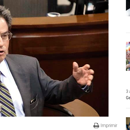
3 
Ge
Imprimir