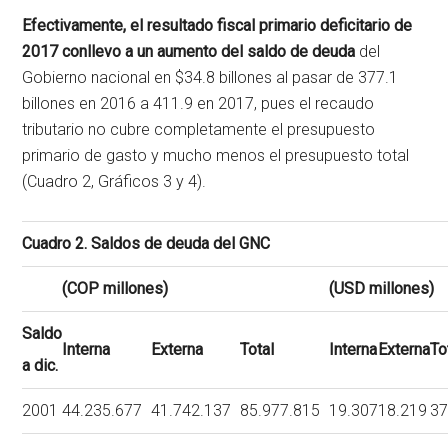
Efectivamente, el resultado fiscal primario deficitario de
2017 conllevo a un aumento del saldo de deuda
del
Gobierno nacional en $34.8 billones al pasar de 377.1
billones en 2016 a 411.9 en 2017, pues el recaudo
tributario no cubre completamente el presupuesto
primario de gasto y mucho menos el presupuesto total
(Cuadro 2, Gráficos 3 y 4).
Cuadro 2. Saldos de deuda del GNC
(COP millones)
(USD millones)
Saldo
Interna
Externa
Total
Interna
Externa
To
a dic.
2001
44.235.677
41.742.137
85.977.815
19.307
18.219
37