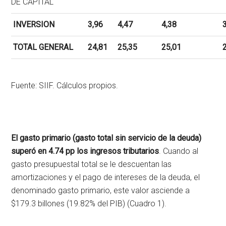
DE CAPITAL
INVERSION
3,96
4,47
4,38
3
TOTAL GENERAL
24,81
25,35
25,01
2
Fuente: SIIF. Cálculos propios.
El gasto primario (gasto total sin servicio de la deuda)
superó en 4.74 pp los ingresos tributarios
. Cuando al
gasto presupuestal total se le descuentan las
amortizaciones y el pago de intereses de la deuda, el
denominado gasto primario, este valor asciende a
$179.3 billones (19.82% del PIB) (Cuadro 1).