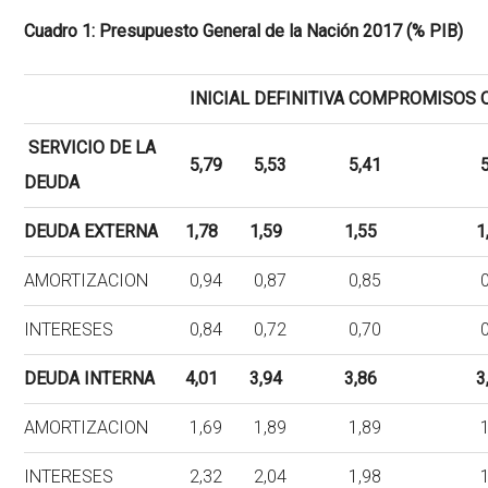
Cuadro 1: Presupuesto General de la Nación 2017 (% PIB)
INICIAL
DEFINITIVA
COMPROMISOS
O
SERVICIO DE LA
5,79
5,53
5,41
5
DEUDA
DEUDA EXTERNA
1,78
1,59
1,55
1
AMORTIZACION
0,94
0,87
0,85
0
INTERESES
0,84
0,72
0,70
0
DEUDA INTERNA
4,01
3,94
3,86
3
AMORTIZACION
1,69
1,89
1,89
1
INTERESES
2,32
2,04
1,98
1