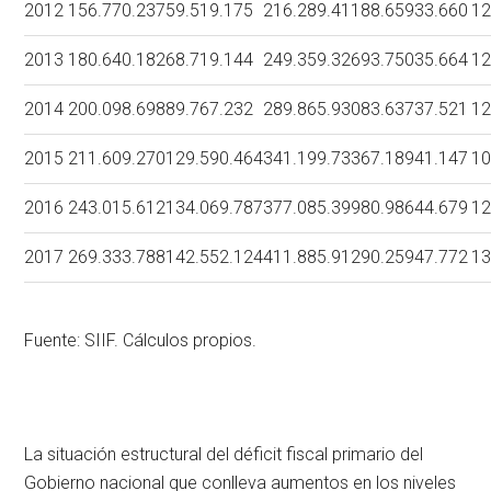
2012
156.770.237
59.519.175
216.289.411
88.659
33.660
12
2013
180.640.182
68.719.144
249.359.326
93.750
35.664
12
2014
200.098.698
89.767.232
289.865.930
83.637
37.521
12
2015
211.609.270
129.590.464
341.199.733
67.189
41.147
10
2016
243.015.612
134.069.787
377.085.399
80.986
44.679
12
2017
269.333.788
142.552.124
411.885.912
90.259
47.772
13
Fuente: SIIF. Cálculos propios.
La situación estructural del déficit fiscal primario del
Gobierno nacional que conlleva aumentos en los niveles