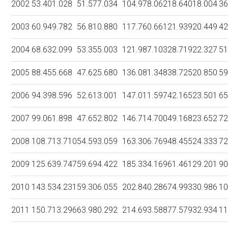
2002
53.401.028
51.577.034
104.978.062
18.640
18.004
36
2003
60.949.782
56.810.880
117.760.661
21.939
20.449
42
2004
68.632.099
53.355.003
121.987.103
28.719
22.327
51
2005
88.455.668
47.625.680
136.081.348
38.725
20.850
59
2006
94.398.596
52.613.001
147.011.597
42.165
23.501
65
2007
99.061.898
47.652.802
146.714.700
49.168
23.652
72
2008
108.713.710
54.593.059
163.306.769
48.455
24.333
72
2009
125.639.747
59.694.422
185.334.169
61.461
29.201
90
2010
143.534.231
59.306.055
202.840.286
74.993
30.986
10
2011
150.713.296
63.980.292
214.693.588
77.579
32.934
11