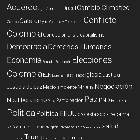
Acuerdo
Cambio Climatico
Brasil
Amnistia
Agro
Conflicto
Catalunya
Campo
Ciencia y Tecnología
Colombia
Corrupción
crisis capitalismo
Democracia
Derechos Humanos
Elecciones
Economía
Ecuador
Educación
Colombia
Iglesia
ELN
Justicia
Fast Track
España
Negociación
Justicia de paz
Mineria
Medio ambiente
Paz
Neoliberalismo
PND
Participación
Pobreza
Papa
Politica
Politica EEUU
reforma
protesta social
salud
Reforma tributaria
religión
Renegociación
revolucion
Trump
Victimas
Terrorismo
Venezuela