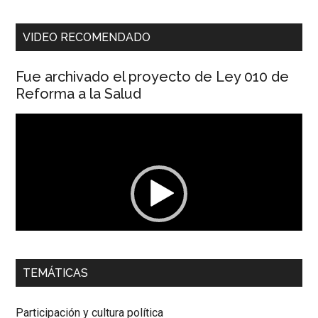
VIDEO RECOMENDADO
Fue archivado el proyecto de Ley 010 de
Reforma a la Salud
Reproductor
de
vídeo
00:00
01:04
TEMÁTICAS
Dra. Carolina Corcho Mejía,
Presidenta Corporación
Latinoamericana Sur, Vicepresidenta Federación Médica
Participación y cultura política