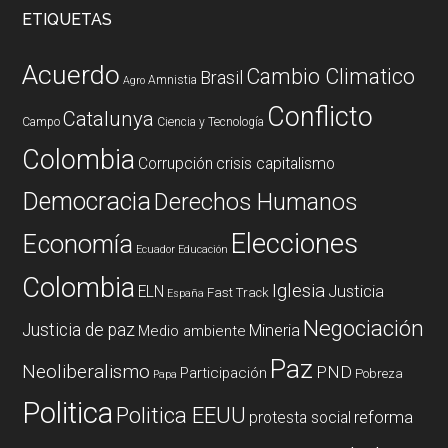
ETIQUETAS
Acuerdo
Cambio Climatico
Brasil
Amnistia
Agro
Conflicto
Catalunya
Campo
Ciencia y Tecnología
Colombia
Corrupción
crisis capitalismo
Democracia
Derechos Humanos
Elecciones
Economía
Ecuador
Educación
Colombia
Iglesia
ELN
Justicia
Fast Track
España
Negociación
Justicia de paz
Mineria
Medio ambiente
Paz
Neoliberalismo
PND
Participación
Pobreza
Papa
Politica
Politica EEUU
reforma
protesta social