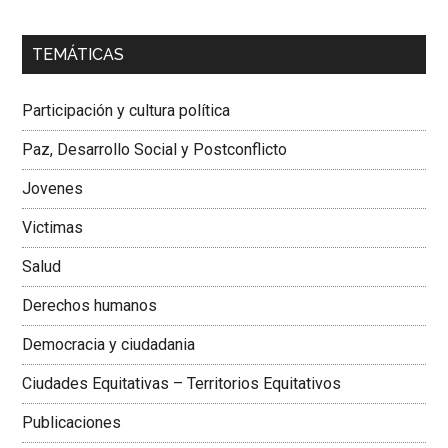
00:00
01:04
TEMÁTICAS
Dra. Carolina Corcho Mejía,
Presidenta Corporación
Latinoamericana Sur, Vicepresidenta Federación Médica
Participación y cultura política
Colombiana
Paz, Desarrollo Social y Postconflicto
Jovenes
Victimas
Salud
Derechos humanos
Democracia y ciudadania
Ciudades Equitativas – Territorios Equitativos
Publicaciones