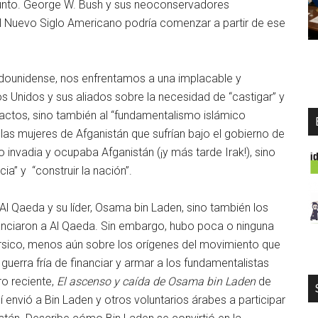
junto. George W. Bush y sus neoconservadores
l Nuevo Siglo Americano podría comenzar a partir de ese
adounidense, nos enfrentamos a una implacable y
Unidos y sus aliados sobre la necesidad de “castigar” y
 actos, sino también al “fundamentalismo islámico
 las mujeres de Afganistán que sufrían bajo el gobierno de
 invadia y ocupaba Afganistán (¡y más tarde Irak!), sino
” y “construir la nación”.
Al Qaeda y su líder, Osama bin Laden, sino también los
nanciaron a Al Qaeda. Sin embargo, hubo poca o ninguna
rsico, menos aún sobre los orígenes del movimiento que
guerra fría de financiar y armar a los fundamentalistas
ro reciente,
El ascenso y caída de Osama bin Laden
de
envió a Bin Laden y otros voluntarios árabes a participar