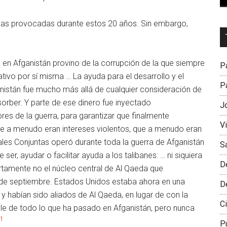
erias provocadas durante estos 20 años. Sin embargo,
Dr
L
M
a en Afganistán provino de la corrupción de la que siempre
Pa
ativo por sí misma … La ayuda para el desarrollo y el
Pa
ganistán fue mucho más allá de cualquier consideración de
rber. Y parte de ese dinero fue inyectado
J
res de la guerra, para garantizar que finalmente
V
ue a menudo eran intereses violentos, que a menudo eran
s Conjuntas operó durante toda la guerra de Afganistán
S
, ayudar o facilitar ayuda a los talibanes: … ni siquiera
D
ertamente no el núcleo central de Al Qaeda que
 de septiembre. Estados Unidos estaba ahora en una
D
 habían sido aliados de Al Qaeda, en lugar de con la
Ci
le de todo lo que ha pasado en Afganistán, pero nunca
1
P