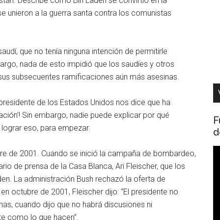
nistán. Describe cómo Bin Laden se convirtió en la
se unieron a la guerra santa contra los comunistas
audí, que no tenía ninguna intención de permitirle
embargo, nada de esto impidió que los saudíes y otros
sus subsecuentes ramificaciones aún más asesinas.
 presidente de los Estados Unidos nos dice que ha
ación’! Sin embargo, nadie puede explicar por qué
F
lograr eso, para empezar.
d
R
bre de 2001. Cuando se inició la campaña de bombardeo,
d
o de prensa de la Casa Blanca, Ari Fleischer, que los
v
den. La administración Bush rechazó la oferta de
 octubre de 2001, Fleischer dijo: “El presidente no
as, cuando dijo que no habrá discusiones ni
te como lo que hacen”.