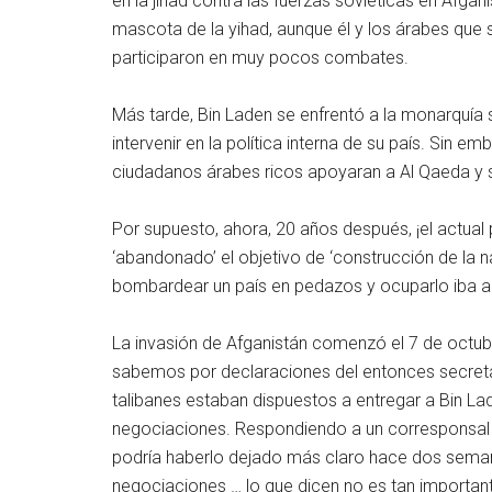
en la jihad contra las fuerzas soviéticas en Afga
mascota de la yihad, aunque él y los árabes que 
participaron en muy pocos combates.
Más tarde, Bin Laden se enfrentó a la monarquía s
intervenir en la política interna de su país. Sin 
ciudadanos árabes ricos apoyaran a Al Qaeda y 
Por supuesto, ahora, 20 años después, ¡el actual
‘abandonado’ el objetivo de ‘construcción de la n
bombardear un país en pedazos y ocuparlo iba a 
La invasión de Afganistán comenzó el 7 de octu
sabemos por declaraciones del entonces secretari
talibanes estaban dispuestos a entregar a Bin La
negociaciones. Respondiendo a un corresponsal en
podría haberlo dejado más claro hace dos seman
negociaciones … lo que dicen no es tan importan