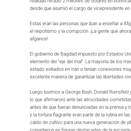
realidad recibió 2 millones de dólares en bonifi
desde que asumió el cargo de vicepresidente en
Estas eran las personas que iban a enseñar a Afg
el nepotismo y la corrupción. ¡La gente que ahora 
afganos!
El gobierno de Bagdad impuesto por Estados Unid
elemento del “eje del mal”. La mayoría de los mi
estado exiliados en Irán o tenían conexiones muy
excelente manera de garantizar las libertades civ
Luego tuvimos a George Bush, Donald Rumsfeld y
lo que afirmaron) ante las atrocidades cometidas 
antes de que fueran denunciadas en la prensa y l
y la tortura flagrante eran parte de la rutina en 
caldo de cultivo para una nueva generación de yih
convirtieron en figuras destacadas de la escisió