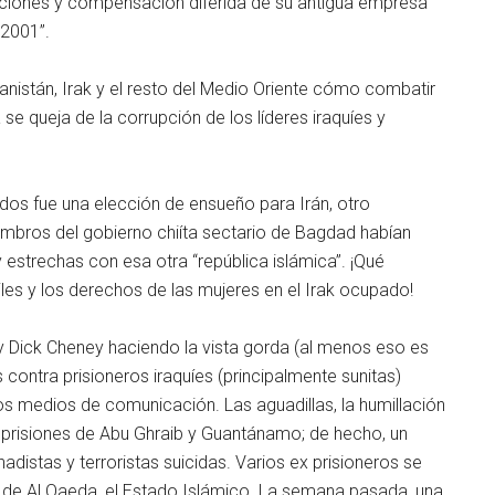
caciones y compensación diferida de su antigua empresa
 2001”.
anistán, Irak y el resto del Medio Oriente cómo combatir
se queja de la corrupción de los líderes iraquíes y
os fue una elección de ensueño para Irán, otro
embros del gobierno chiíta sectario de Bagdad habían
 estrechas con esa otra “república islámica”. ¡Qué
iles y los derechos de las mujeres en el Irak ocupado!
 Dick Cheney haciendo la vista gorda (al menos eso es
contra prisioneros iraquíes (principalmente sunitas)
os medios de comunicación. Las aguadillas, la humillación
las prisiones de Abu Ghraib y Guantánamo; de hecho, un
adistas y terroristas suicidas. Varios ex prisioneros se
n de Al Qaeda, el Estado Islámico. La semana pasada, una