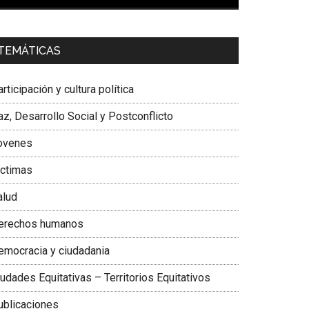
00:00
01:04
a. Carolina Corcho Mejía,
Presidenta Corporación
TEMÁTICAS
atinoamericana Sur, Vicepresidenta Federación
édica Colombiana
rticipación y cultura política
z, Desarrollo Social y Postconflicto
ovenes
ictimas
alud
erechos humanos
emocracia y ciudadania
udades Equitativas – Territorios Equitativos
ublicaciones