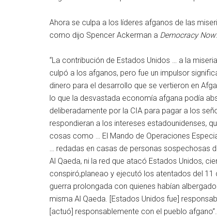
Ahora se culpa a los líderes afganos de las mis
como dijo Spencer Ackerman a
Democracy Now
:
“La contribución de Estados Unidos … a la miseri
culpó a los afganos, pero fue un impulsor signific
dinero para el desarrollo que se vertieron en Af
lo que la desvastada economía afgana podía abso
deliberadamente por la CIA para pagar a los seño
respondieran a los intereses estadounidenses, q
cosas como … El Mando de Operaciones Especiale
… redadas en casas de personas sospechosas de ser
Al Qaeda, ni la red que atacó Estados Unidos, ci
conspiró,planeao y ejecutó los atentados del 11
guerra prolongada con quienes habían albergado y
misma Al Qaeda. [Estados Unidos fue] responsab
[actuó] responsablemente con el pueblo afgano”.