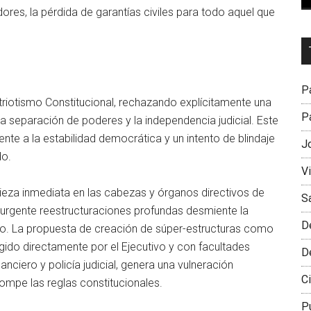
idores, la pérdida de garantías civiles para todo aquel que
Dr
L
M
Pa
triotismo Constitucional, rechazando explícitamente una
Pa
 separación de poderes y la independencia judicial. Este
e a la estabilidad democrática y un intento de blindaje
J
do.
V
pieza inmediata en las cabezas y órganos directivos de
S
a urgente reestructuraciones profundas desmiente la
D
o. La propuesta de creación de súper-estructuras como
igido directamente por el Ejecutivo y con facultades
D
inanciero y policía judicial, genera una vulneración
Ci
ompe las reglas constitucionales.
P