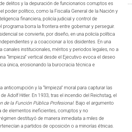
de delitos y la depuración de funcionarios corruptos es
poder político, como la Fiscalía General de la Nación y
eligencia financiera, policía judicial y control de
 el programa borra la frontera entre gobernar y perseguir.
dencial se convierte, por diseño, en una policía política
 independientes y a coaccionar a los disidentes. En una
anales institucionales, méritos y periodos legales, no a
una “limpieza” vertical desde el Ejecutivo evoca el deseo
ica única, erosionando la burocracia técnica e
la anticorrupción y la “limpieza” moral para capturar las
de Adolf Hitler. En 1933, tras el incendio del Reichstag, el
n de la Función Pública Profesional
. Bajo el argumento
a de elementos ineficientes, corruptos y no
régimen destituyó de manera inmediata a miles de
ertenecían a partidos de oposición o a minorías étnicas.