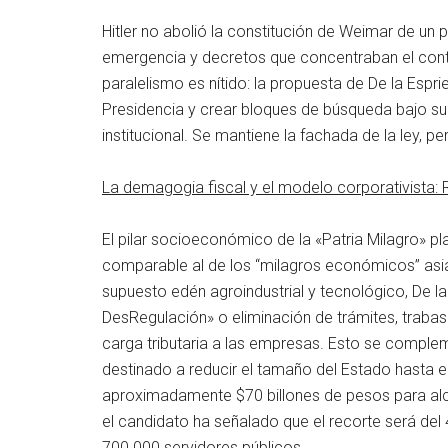
Hitler no abolió la constitución de Weimar de un
emergencia y decretos que concentraban el control 
paralelismo es nítido: la propuesta de De la Esprie
Presidencia y crear bloques de búsqueda bajo su 
institucional. Se mantiene la fachada de la ley, per
La demagogia fiscal y el modelo corporativista: R
El pilar socioeconómico de la «Patria Milagro» pl
comparable al de los “milagros económicos” asiá
supuesto edén agroindustrial y tecnológico, De l
DesRegulación» o eliminación de trámites, trabas 
carga tributaria a las empresas. Esto se comple
destinado a reducir el tamaño del Estado hasta en 
aproximadamente $70 billones de pesos para alca
el candidato ha señalado que el recorte será de
700.000 servidores públicos.