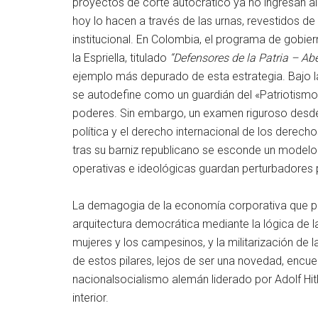
proyectos de corte autocrático ya no ingresan al
hoy lo hacen a través de las urnas, revestidos de
institucional. En Colombia, el programa de gobie
la Espriella, titulado
“Defensores de la Patria – Ab
ejemplo más depurado de esta estrategia. Bajo l
se autodefine como un guardián del «Patriotismo 
poderes. Sin embargo, un examen riguroso desde 
política y el derecho internacional de los derec
tras su barniz republicano se esconde un modelo 
operativas e ideológicas guardan perturbadores 
La demagogia de la economía corporativa que pro
arquitectura democrática mediante la lógica de la
mujeres y los campesinos, y la militarización de l
de estos pilares, lejos de ser una novedad, encuen
nacionalsocialismo alemán liderado por Adolf Hi
interior.