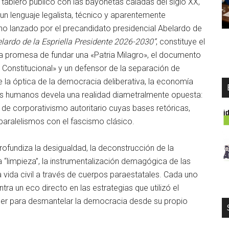
 tablero público con las bayonetas caladas del siglo XX,
 un lenguaje legalista, técnico y aparentemente
rno lanzado por el precandidato presidencial Abelardo de
elardo de la Espriella Presidente 2026-2030”
, constituye el
a promesa de fundar una «Patria Milagro», el documento
Constitucional» y un defensor de la separación de
la óptica de la democracia deliberativa, la economía
hos humanos devela una realidad diametralmente opuesta:
de corporativismo autoritario cuyas bases retóricas,
paralelismos con el fascismo clásico.
fundiza la desigualdad, la deconstrucción de la
 “limpieza”, la instrumentalización demagógica de las
a vida civil a través de cuerpos paraestatales. Cada uno
tra un eco directo en las estrategias que utilizó el
tler para desmantelar la democracia desde su propio