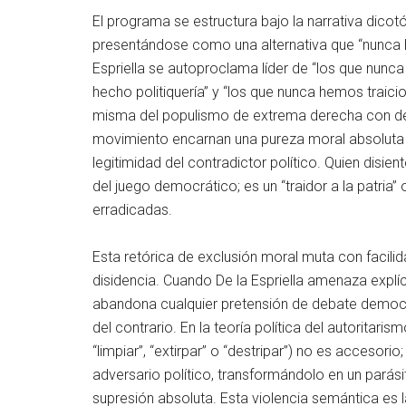
El programa se estructura bajo la narrativa dico
presentándose como una alternativa que “nunca ha 
Espriella se autoproclama líder de “los que nun
hecho politiquería” y “los que nunca hemos traici
misma del populismo de extrema derecha con deriva
movimiento encarnan una pureza moral absoluta fr
legitimidad del contradictor político. Quien disi
del juego democrático; es un “traidor a la patria
erradicadas.
Esta retórica de exclusión moral muta con facilida
disidencia. Cuando De la Espriella amenaza explíci
abandona cualquier pretensión de debate democráti
del contrario. En la teoría política del autoritar
“limpiar”, “extirpar” o “destripar”) no es accesor
adversario político, transformándolo en un parási
supresión absoluta. Esta violencia semántica es l