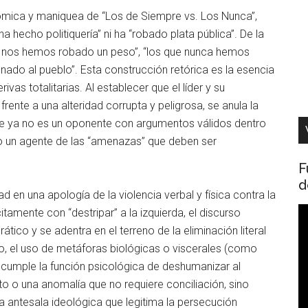
tómica y maniquea de “Los de Siempre vs. Los Nunca”,
hecho politiquería” ni ha “robado plata pública”. De la
ca nos hemos robado un peso”, “los que nunca hemos
onado al pueblo”. Esta construcción retórica es la esencia
s totalitarias. Al establecer que el líder y su
ente a una alteridad corrupta y peligrosa, se anula la
ente ya no es un oponente con argumentos válidos dentro
” o un agente de las “amenazas” que deben ser
F
d
d en una apología de la violencia verbal y física contra la
R
tamente con “destripar” a la izquierda, el discurso
d
co y se adentra en el terreno de la eliminación literal
v
ismo, el uso de metáforas biológicas o viscerales (como
io; cumple la función psicológica de deshumanizar al
to o una anomalía que no requiere conciliación, sino
a antesala ideológica que legitima la persecución