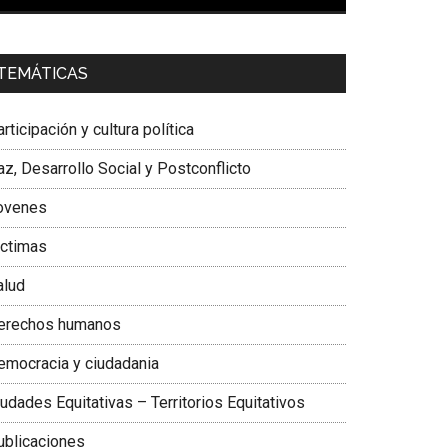
00:00
01:04
a. Carolina Corcho Mejía,
Presidenta Corporación
TEMÁTICAS
atinoamericana Sur, Vicepresidenta Federación
édica Colombiana
rticipación y cultura política
z, Desarrollo Social y Postconflicto
ovenes
ictimas
alud
erechos humanos
emocracia y ciudadania
udades Equitativas – Territorios Equitativos
ublicaciones