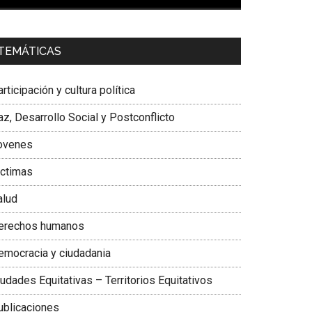
00:00
01:04
a. Carolina Corcho Mejía,
Presidenta Corporación
TEMÁTICAS
atinoamericana Sur, Vicepresidenta Federación
édica Colombiana
rticipación y cultura política
z, Desarrollo Social y Postconflicto
ovenes
ictimas
alud
erechos humanos
emocracia y ciudadania
udades Equitativas – Territorios Equitativos
ublicaciones