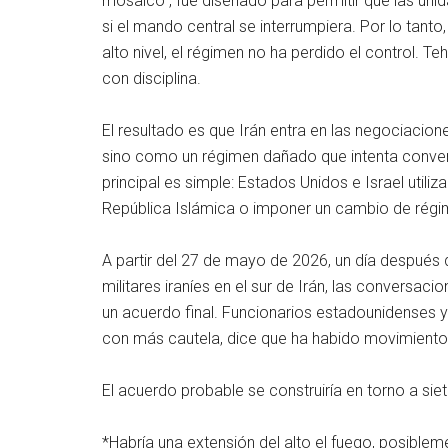
mosaico”, fue diseñado para permitir que las unid
si el mando central se interrumpiera. Por lo tanto
alto nivel, el régimen no ha perdido el control. 
con disciplina.
El resultado es que Irán entra en las negociaci
sino como un régimen dañado que intenta converti
principal es simple: Estados Unidos e Israel utiliz
República Islámica o imponer un cambio de régi
A partir del 27 de mayo de 2026, un día después
militares iraníes en el sur de Irán, las conversa
un acuerdo final. Funcionarios estadounidenses y
con más cautela, dice que ha habido movimiento,
El acuerdo probable se construiría en torno a si
*Habría una extensión del alto el fuego, posible