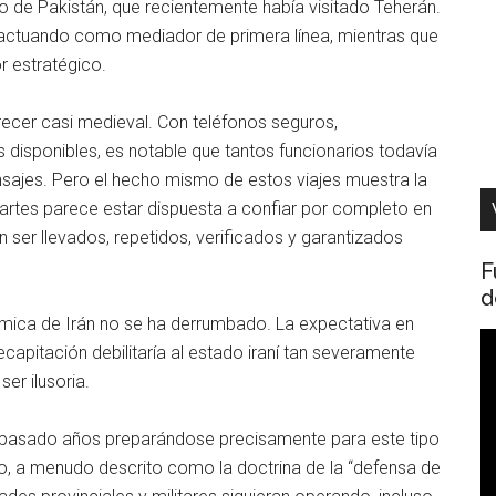
to de Pakistán, que recientemente había visitado Teherán.
 actuando como mediador de primera línea, mientras que
r estratégico.
arecer casi medieval. Con teléfonos seguros,
disponibles, es notable que tantos funcionarios todavía
nsajes. Pero el hecho mismo de estos viajes muestra la
partes parece estar dispuesta a confiar por completo en
ser llevados, repetidos, verificados y garantizados
F
d
mica de Irán no se ha derrumbado. La expectativa en
R
capitación debilitaría al estado iraní tan severamente
d
er ilusoria.
v
bía pasado años preparándose precisamente para este tipo
o, a menudo descrito como la doctrina de la “defensa de