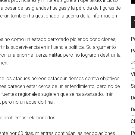
ades provinciales y militares siguieran operando, incluso
, a pesar de las grandes huelgas y la pérdida de figuras de
Teherán también ha gestionado la guerra de la información
Dr
L
M
Pa
ones no como un estado derrotado pidiendo condiciones,
r la supervivencia en influencia política. Su argumento
Pa
aron una enorme fuerza militar, pero no lograron destruir la
J
men.
V
 de los ataques aéreos estadounidenses contra objetivos
S
ciones parecen estar cerca de un entendimiento, pero no de
 fuentes regionales sugieren que se ha avanzado. Irán,
D
 pero no un acuerdo final.
D
ete problemas relacionados.
Ci
P
mente por 60 días, mientras continúan las negociaciones