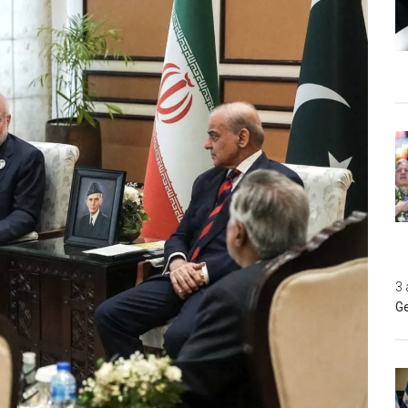
3 
Ge