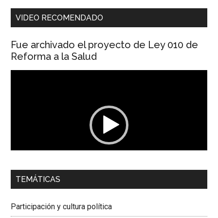
VIDEO RECOMENDADO
Fue archivado el proyecto de Ley 010 de
Reforma a la Salud
Reproductor
de
vídeo
00:00
01:04
TEMÁTICAS
Dra. Carolina Corcho Mejía,
Presidenta Corporación
Latinoamericana Sur, Vicepresidenta Federación Médica
Participación y cultura política
Colombiana