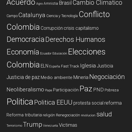
Acuerdo
Cambio Climatico
Brasil
Amnistia
Agro
Conflicto
Catalunya
Campo
Ciencia y Tecnología
Colombia
Corrupción
crisis capitalismo
Democracia
Derechos Humanos
Elecciones
Economía
Ecuador
Educación
Colombia
Iglesia
ELN
Justicia
Fast Track
España
Negociación
Justicia de paz
Mineria
Medio ambiente
Paz
Neoliberalismo
PND
Participación
Pobreza
Papa
Politica
Politica EEUU
reforma
protesta social
salud
Reforma tributaria
religión
Renegociación
revolucion
Trump
Victimas
Terrorismo
Venezuela