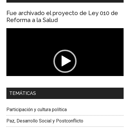
Fue archivado el proyecto de Ley 010 de
Reforma a la Salud
Reproductor
de
vídeo
00:00
01:04
TEMÁTICAS
Dra. Carolina Corcho Mejía,
Presidenta Corporación
Latinoamericana Sur, Vicepresidenta Federación Médica
Participación y cultura política
Colombiana
Paz, Desarrollo Social y Postconflicto