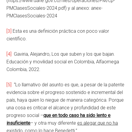
(https://www.dane.gov.co/files/operaciones/PM/cp-
PMClasesSociales-2024.pdf) y al anexo: anex-
PMClasesSociales-2024
[3]
Esta es una definición práctica con poco valor
científico.
[4]
Gaviria, Alejandro, Los que suben y los que bajan.
Educación y movilidad social en Colombia, Alfaomega
Colombia, 2022.
[5]
“Lo llamativo del asunto es que, a pesar de la patente
evidencia sobre el progreso sostenido e incremental del
país, haya quien lo niegue de manera categórica. Porque
una cosa es criticar el alcance y profundidad de este
progreso social –
que en todo caso ha sido lento e
insuficiente
– y otra muy diferente
es alegar que no ha
existido,
como lo hace Benedetti.”