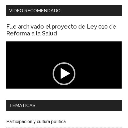
VIDEO RECOMENDADO
Fue archivado el proyecto de Ley 010 de
Reforma a la Salud
Reproductor
de
vídeo
00:00
01:04
TEMÁTICAS
Dra. Carolina Corcho Mejía,
Presidenta Corporación
Latinoamericana Sur, Vicepresidenta Federación Médica
Participación y cultura política
Colombiana