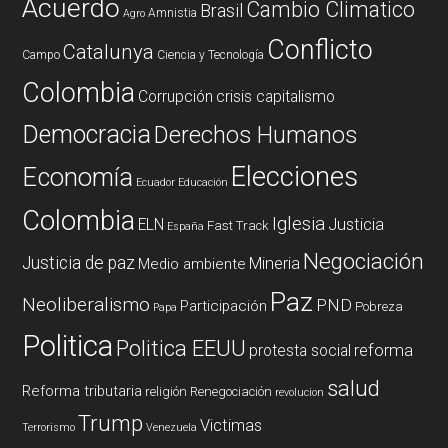
Acuerdo
Cambio Climatico
Brasil
Amnistia
Agro
Conflicto
Catalunya
Campo
Ciencia y Tecnología
Colombia
Corrupción
crisis capitalismo
Democracia
Derechos Humanos
Elecciones
Economía
Ecuador
Educación
Colombia
Iglesia
ELN
Justicia
Fast Track
España
Negociación
Justicia de paz
Mineria
Medio ambiente
Paz
Neoliberalismo
PND
Participación
Pobreza
Papa
Politica
Politica EEUU
reforma
protesta social
salud
Reforma tributaria
religión
Renegociación
revolucion
Trump
Victimas
Terrorismo
Venezuela