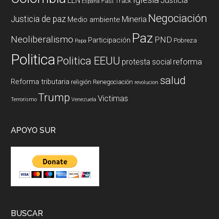
ELN
Justicia
Fast Track
España
Negociación
Justicia de paz
Mineria
Medio ambiente
Paz
Neoliberalismo
PND
Participación
Pobreza
Papa
Politica
Politica EEUU
reforma
protesta social
salud
Reforma tributaria
religión
Renegociación
revolucion
Trump
Victimas
Terrorismo
Venezuela
APOYO SUR
BUSCAR