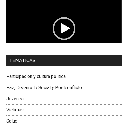
de
vídeo
00:00
01:04
TEMÁTICAS
Dra. Carolina Corcho Mejía,
Presidenta Corporación
Latinoamericana Sur, Vicepresidenta Federación Médica
Participación y cultura política
Colombiana
Paz, Desarrollo Social y Postconflicto
Jovenes
Victimas
Salud