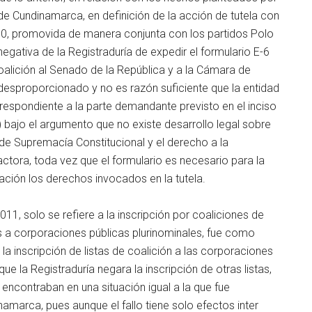
 de Cundinamarca, en definición de la acción de tutela con
, promovida de manera conjunta con los partidos Polo
egativa de la Registraduría de expedir el formulario E-6
oalición al Senado de la República y a la Cámara de
 desproporcionado y no es razón suficiente que la entidad
respondiente a la parte demandante previsto en el inciso
) bajo el argumento que no existe desarrollo legal sobre
o de Supremacía Constitucional y el derecho a la
e actora, toda vez que el formulario es necesario para la
neración los derechos invocados en la tutela.
011, solo se refiere a la inscripción por coaliciones de
s a corporaciones públicas plurinominales, fue como
la inscripción de listas de coalición a las corporaciones
ue la Registraduría negara la inscripción de otras listas,
ncontraban en una situación igual a la que fue
amarca, pues aunque el fallo tiene solo efectos inter