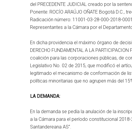
del PRECEDENTE JUDICIAL creado por la senten
Ponente: ROCÍO ARAÚJO OÑATE Bogotá D.C., trece
Radicación número: 11001-03-28-000-2018-00
Representantes a la Cámara por el Departamento 
En dicha providencia el máximo órgano de decisión
DERECHO FUNDAMENTAL A LA PARTICIPACION POLIT
coalición para las corporaciones públicas, de con
Legislativo No. 02 de 2015, que modificó el artícul
legitimado el mecanismo de conformación de list
políticas minoritarias que no agrupen más del 15%
LA DEMANDA:
En la demanda se pedía la anulación de la inscr
a la Cámara para el período constitucional 2018-2
Santandereana AS”.