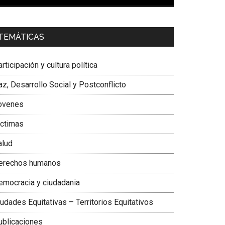
00:00
01:04
a. Carolina Corcho Mejía,
Presidenta Corporación
TEMÁTICAS
atinoamericana Sur, Vicepresidenta Federación
édica Colombiana
rticipación y cultura política
z, Desarrollo Social y Postconflicto
ovenes
ictimas
alud
erechos humanos
emocracia y ciudadania
udades Equitativas – Territorios Equitativos
ublicaciones