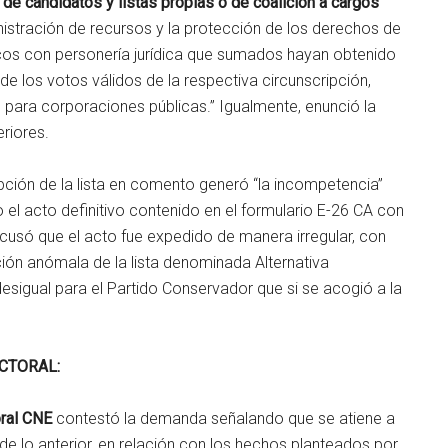
n de candidatos y listas propias o de coalición a cargos
inistración de recursos y la protección de los derechos de
icos con personería jurídica que sumados hayan obtenido
de los votos válidos de la respectiva circunscripción,
n para corporaciones públicas.” Igualmente, enunció la
eriores.
ipción de la lista en comento generó “la incompetencia”
 el acto definitivo contenido en el formulario E-26 CA con
acusó que el acto fue expedido de manera irregular, con
pción anómala de la lista denominada Alternativa
sigual para el Partido Conservador que si se acogió a la
CTORAL:
oral CNE
contestó la demanda señalando que se atiene a
 de lo anterior, en relación con los hechos planteados por