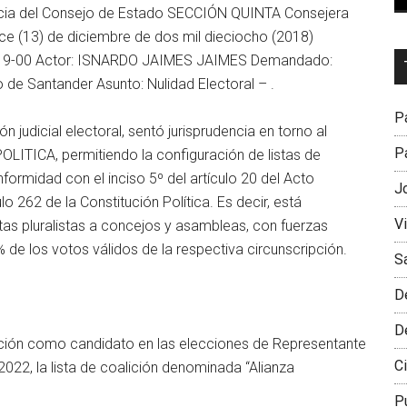
cia del Consejo de Estado SECCIÓN QUINTA Consejera
 (13) de diciembre de dos mil dieciocho (2018)
Dr
019-00 Actor: ISNARDO JAIMES JAIMES Demandado:
L
de Santander Asunto: Nulidad Electoral – .
M
Pa
 judicial electoral, sentó jurisprudencia en torno al
Pa
ICA, permitiendo la configuración de listas de
formidad con el inciso 5º del artículo 20 del Acto
J
o 262 de la Constitución Política. Es decir, está
V
as pluralistas a concejos y asambleas, con fuerzas
 de los votos válidos de la respectiva circunscripción.
S
D
D
ipción como candidato en las elecciones de Representante
Ci
022, la lista de coalición denominada “Alianza
P