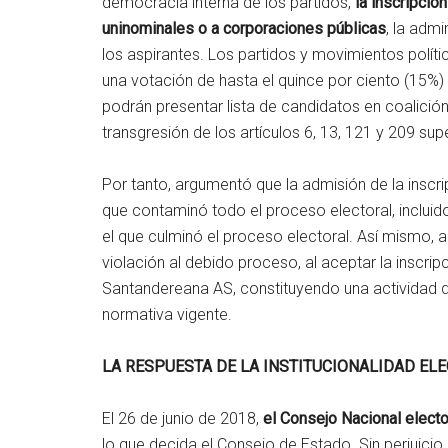
democracia interna de los partidos,
la inscripció
uninominales o a corporaciones públicas
, la adm
los aspirantes. Los partidos y movimientos polít
una votación de hasta el quince por ciento (15%) 
podrán presentar lista de candidatos en coalició
transgresión de los artículos 6, 13, 121 y 209 sup
Por tanto, argumentó que la admisión de la inscr
que contaminó todo el proceso electoral, incluido
el que culminó el proceso electoral. Así mismo, 
violación al debido proceso, al aceptar la inscri
Santandereana AS, constituyendo una actividad de
normativa vigente.
LA RESPUESTA DE LA INSTITUCIONALIDAD ELE
El 26 de junio de 2018,
el Consejo Nacional elect
lo que decida el Consejo de Estado. Sin perjuicio