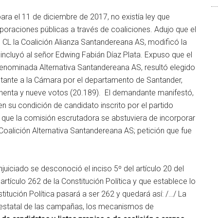
ara el 11 de diciembre de 2017, no existía ley que
orporaciones públicas a través de coaliciones. Adujo que el
 CL la Coalición Alianza Santandereana AS, modificó la
e incluyó al señor Edwing Fabián Díaz Plata. Expuso que el
 denominada Alternativa Santandereana AS, resultó elegido
tante a la Cámara por el departamento de Santander,
ochenta y nueve votos (20.189). El demandante manifestó,
en su condición de candidato inscrito por el partido
que la comisión escrutadora se abstuviera de incorporar
 Coalición Alternativa Santandereana AS; petición que fue
uiciado se desconoció el inciso 5º del artículo 20 del
artículo 262 de la Constitución Política y que establece lo
stitución Política pasará a ser 262 y quedará así: /…/ La
 estatal de las campañas, los mecanismos de