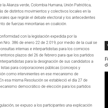
 la Alianza verde, Colombia Humana, Unión Patriótica,
s de distintos movimientos y colectivos locales en la
ales que regirán el debate electoral y los antecedentes
nto de fuerzas minoritarias en coalición.
conformidad con la legislación expedida por la
ión Nro. 386 de enero 22 de 2.019, por medio de la cual se
 consultas internas e interpartidistas para los comicios
erentorios plazos del 26 de febrero para que los partidos
F
interpartidistas para la designación de sus candidatos a
d
 listas para corporaciones públicas (concejos y
ripción como intervinientes en ese mecanismo de
R
En esa misma Resolución se estableció el día 27 de
d
ecanismo democrático de elección para los partidos
v
gulación, se expuso a los participantes una explicación