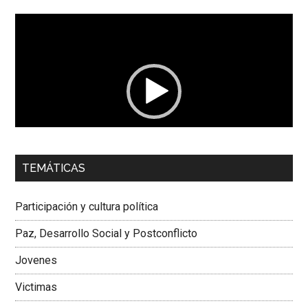
Reproductor
de
vídeo
00:00
01:04
TEMÁTICAS
Dra. Carolina Corcho Mejía,
Presidenta Corporación
Latinoamericana Sur, Vicepresidenta Federación Médica
Participación y cultura política
Colombiana
Paz, Desarrollo Social y Postconflicto
Jovenes
Victimas