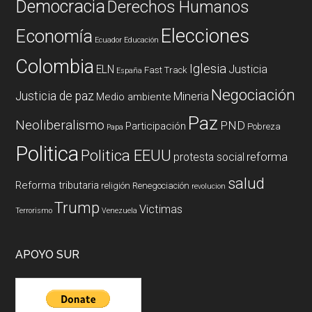
Democracia
Derechos Humanos
Elecciones
Economía
Ecuador
Educación
Colombia
Iglesia
ELN
Justicia
Fast Track
España
Negociación
Justicia de paz
Mineria
Medio ambiente
Paz
Neoliberalismo
PND
Participación
Pobreza
Papa
Politica
Politica EEUU
reforma
protesta social
salud
Reforma tributaria
religión
Renegociación
revolucion
Trump
Victimas
Terrorismo
Venezuela
APOYO SUR