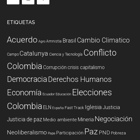
ETIQUETAS
Acuerdo
Cambio Climatico
Brasil
Amnistia
Agro
Conflicto
Catalunya
Campo
Ciencia y Tecnología
Colombia
Corrupción
crisis capitalismo
Democracia
Derechos Humanos
Elecciones
Economía
Ecuador
Educación
Colombia
Iglesia
ELN
Justicia
Fast Track
España
Negociación
Justicia de paz
Mineria
Medio ambiente
Paz
Neoliberalismo
PND
Participación
Pobreza
Papa