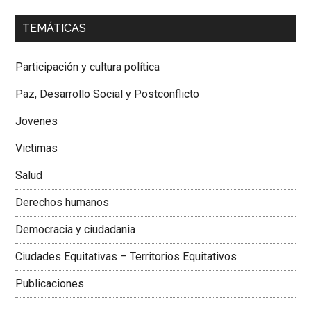
00:00
01:04
TEMÁTICAS
Dra. Carolina Corcho Mejía,
Presidenta Corporación
Latinoamericana Sur, Vicepresidenta Federación Médica
Participación y cultura política
Colombiana
Paz, Desarrollo Social y Postconflicto
Jovenes
Victimas
Salud
Derechos humanos
Democracia y ciudadania
Ciudades Equitativas – Territorios Equitativos
Publicaciones