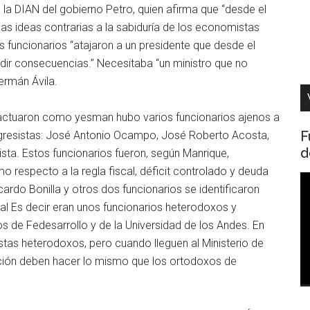
e la DIAN del gobierno Petro, quien afirma que “desde el
chas ideas contrarias a la sabiduría de los economistas
s funcionarios “atajaron a un presidente que desde el
dir consecuencias.” Necesitaba “un ministro que no
ermán Ávila.
 actuaron como yesman hubo varios funcionarios ajenos a
F
ogresistas: José Antonio Ocampo, José Roberto Acosta,
d
sta. Estos funcionarios fueron, según Manrique,
 respecto a la regla fiscal, déficit controlado y deuda
R
cardo Bonilla y otros dos funcionarios se identificaron
d
al Es decir eran unos funcionarios heterodoxos y
v
s de Fedesarrollo y de la Universidad de los Andes. En
as heterodoxos, pero cuando lleguen al Ministerio de
ción deben hacer lo mismo que los ortodoxos de