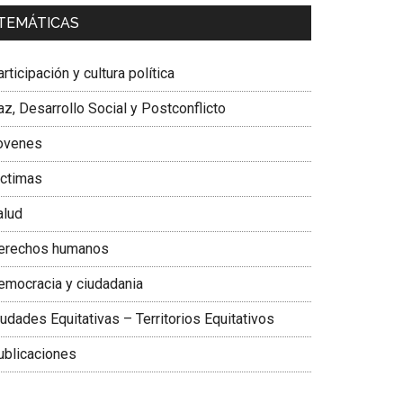
a. Carolina Corcho Mejía,
Presidenta Corporación
TEMÁTICAS
atinoamericana Sur, Vicepresidenta Federación
édica Colombiana
rticipación y cultura política
z, Desarrollo Social y Postconflicto
ovenes
ictimas
alud
erechos humanos
emocracia y ciudadania
udades Equitativas – Territorios Equitativos
ublicaciones