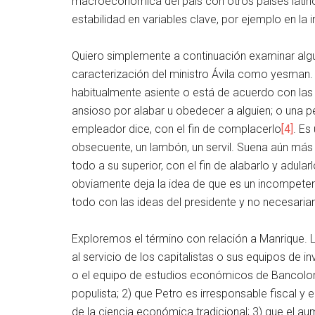
macroeconómica del país con otros países latin
estabilidad en variables clave, por ejemplo en la
Quiero simplemente a continuación examinar alg
caracterización del ministro Ávila como yesman. 
habitualmente asiente o está de acuerdo con las
ansioso por alabar u obedecer a alguien; o una 
empleador dice, con el fin de complacerlo
[4]
. Es
obsecuente, un lambón, un servil. Suena aún más
todo a su superior, con el fin de alabarlo y adula
obviamente deja la idea de que es un incompetent
todo con las ideas del presidente y no necesaria
Exploremos el término con relación a Manrique. L
al servicio de los capitalistas o sus equipos de 
o el equipo de estudios económicos de Bancolom
populista; 2) que Petro es irresponsable fiscal 
de la ciencia económica tradicional; 3) que el au