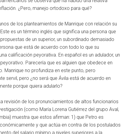
oamericanos se observa que ha habido una relativa
 inflación. ¿Pero, manejo ortodoxo para qué?
unos de los planteamientos de Manrique con relación su
Este es un término inglés que significa una persona que
 propuestas de un superior, un subordinado demasiado
persona que está de acuerdo con todo lo que su
 una calificación peyorativa. En español es un adulador, un
 peyorativo. Parecería que es alguien que obedece en
rlo. Manrique no profundiza en este punto, pero
e servil, pero ¿no será que Ávila está de acuerdo en
mente porque quiera adularlo?
a revisión de los pronunciamientos de altos funcionarios
investigación (como María Lorena Gutiérrez del grupo Aval,
bia) muestra que estos afirman: 1) que Petro es
y económicamente y que actúa en contra de los postulados
mento del salario mínimo a niveles superiores a la