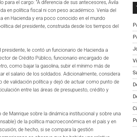
o para el cargo: “A diferencia de sus antecesores, Ávila
Dr
da en política fiscal ni con peso académico. Venía del
L
ica en Hacienda y era poco conocido en el mundo
M
Pa
olítica del presidente, construida desde los tiempos del
Pa
J
 presidente, le contó un funcionario de Hacienda a
ector de Crédito Público, funcionario encargado de
V
Petro, como bajar la gasolina, subir el mínimo más de
S
ar el salario de los soldados. Adicionalmente, considera
de validación política y dejó de actuar como punto de
D
culación entre las áreas de presupuesto, crédito y
D
Ci
 de Manrique sobre la dinámica institucional y sobre una
P
sable) de la política macroeconómica en el país y en
discusión; de hecho, si se compara la gestión