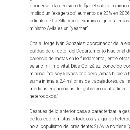
oponerse a la decisión de fijar el salario mínimo c
implicó un “exagerado” aumento de 23% en 2026,
artículo de La Silla Vacía examina algunos temas 
ministro Ávila es un “yesman”.
Cita a Jorge Iván González, coordinador de la el
calidad de director del Departamento Nacional de
carencia de metas en lo fundamental, entre otra
salario mínimo vital. Dice González, conocido con
mínimo: “Yo soy keynesiano pero jamás hubiera h
suma ínfima a 2,4 millones de trabajadores, calif
medidas económicas del gobierno contradicen i
heterodoxos.”
Después de lo anterior pasa a caracterizar la ges
de los economistas ortodoxos y algunos heterodox
no al populismo del presidente; 2) Ávila no tiene “