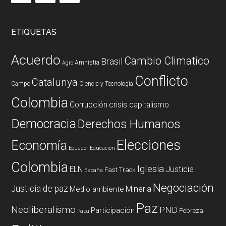
ETIQUETAS
Acuerdo
Cambio Climatico
Brasil
Amnistia
Agro
Conflicto
Catalunya
Campo
Ciencia y Tecnología
Colombia
Corrupción
crisis capitalismo
Democracia
Derechos Humanos
Elecciones
Economía
Ecuador
Educación
Colombia
Iglesia
ELN
Justicia
Fast Track
España
Negociación
Justicia de paz
Mineria
Medio ambiente
Paz
Neoliberalismo
PND
Participación
Pobreza
Papa