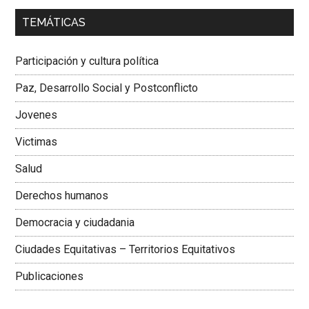
00:00
01:04
TEMÁTICAS
Dra. Carolina Corcho Mejía,
Presidenta Corporación
Latinoamericana Sur, Vicepresidenta Federación Médica
Participación y cultura política
Colombiana
Paz, Desarrollo Social y Postconflicto
Jovenes
Victimas
Salud
Derechos humanos
Democracia y ciudadania
Ciudades Equitativas – Territorios Equitativos
Publicaciones