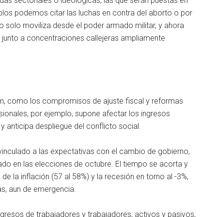
das sectoriales o ideológicas, las que serán puestas en
los podemos citar las luchas en contra del aborto o por
 solo moviliza desde el poder armado militar, y ahora
s junto a concentraciones callejeras ampliamente
ión, como los compromisos de ajuste fiscal y reformas
isionales, por ejemplo, supone afectar los ingresos
 y anticipa despliegue del conflicto social.
vinculado a las expectativas con el cambio de gobierno,
ado en las elecciones de octubre. El tiempo se acorta y
 la inflación (57 al 58%) y la recesión en torno al -3%,
as, aun de emergencia.
ingresos de trabajadores y trabajadores, activos y pasivos,