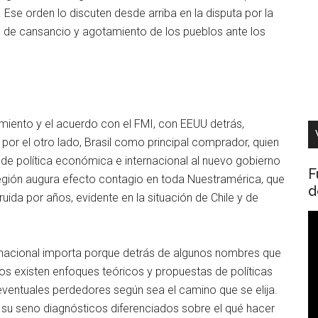
Ese orden lo discuten desde arriba en la disputa por la
 de cansancio y agotamiento de los pueblos ante los
miento y el acuerdo con el FMI, con EEUU detrás,
y por el otro lado, Brasil como principal comprador, quien
 de política económica e internacional al nuevo gobierno
F
 región augura efecto contagio en toda Nuestramérica, que
d
uida por años, evidente en la situación de Chile y de
R
d
rnacional importa porque detrás de algunos nombres que
v
vos existen enfoques teóricos y propuestas de políticas
eventuales perdedores según sea el camino que se elija.
 su seno diagnósticos diferenciados sobre el qué hacer