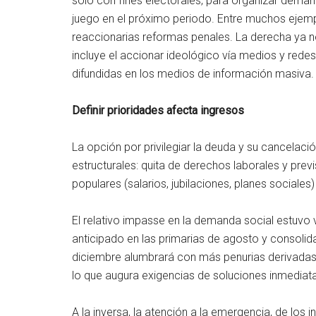
solo con fines electorales, para organizar deman
juego en el próximo periodo. Entre muchos ejemp
reaccionarias reformas penales. La derecha ya no
incluye el accionar ideológico vía medios y rede
difundidas en los medios de información masiva.
Definir prioridades afecta ingresos
La opción por privilegiar la deuda y su cancelac
estructurales: quita de derechos laborales y prev
populares (salarios, jubilaciones, planes sociales)
El relativo impasse en la demanda social estuvo 
anticipado en las primarias de agosto y consolid
diciembre alumbrará con más penurias derivadas de
lo que augura exigencias de soluciones inmediat
A la inversa, la atención a la emergencia, de los 