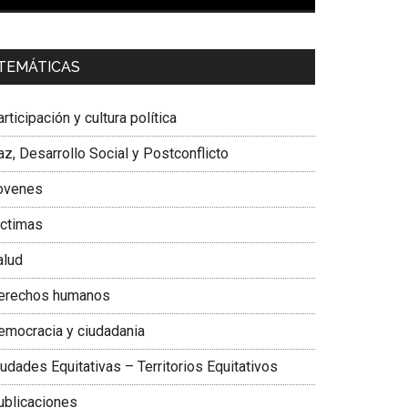
00:00
01:04
a. Carolina Corcho Mejía,
Presidenta Corporación
TEMÁTICAS
atinoamericana Sur, Vicepresidenta Federación
édica Colombiana
rticipación y cultura política
z, Desarrollo Social y Postconflicto
ovenes
ictimas
alud
erechos humanos
emocracia y ciudadania
udades Equitativas – Territorios Equitativos
ublicaciones