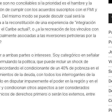
e son no conciliables si la prioridad es el hambre y la
ón de cumplir con los acuerdos suscriptos con el FMI y
Dr
. Del mismo modo se puede discutir cual será la
L
 a la reconstitución de una experiencia de “integración
M
 y el Caribe actual?, o ¿a la recreación de los vínculos con
Pa
ialmente asociadas a las inversiones petroleras por la
Pa
?
J
r a ambas partes o intereses. Soy categórico en señalar
V
mulando la política, que puede incluir un shock de
recordando el condicionante de un 40% de pobreza en el
S
mientos de la deuda, con todos los interrogantes de la
D
 en disputar impunemente el poder en la región y en el
r y condicionan otros aspectos a ser considerados
D
icos de derechos primero o serán los externos, entre
Ci
P