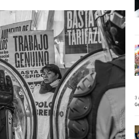
3 
Ge