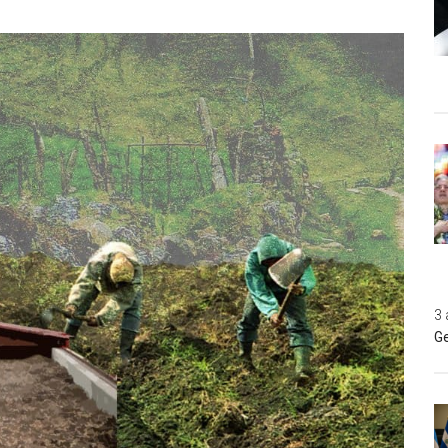
3 
Ge