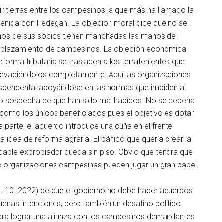
tir tierras entre los campesinos la que más ha llamado la
venida con Fedegan. La objeción moral dice que no se
chos de sus socios tienen manchadas las manos de
desplazamiento de campesinos. La objeción económica
 reforma tributaria se trasladen a los terratenientes que
o evadiéndolos completamente. Aquí las organizaciones
ascendental apoyándose en las normas que impiden al
o o sospecha de que han sido mal habidos. No se debería
a como los únicos beneficiados pues el objetivo es dotar
a parte, el acuerdo introduce una cuña en el frente
a idea de reforma agraria. El pánico que quería crear la
able expropiador queda sin piso. Obvio que tendrá que
as organizaciones campesinas pueden jugar un gran papel.
9. 10. 2022) de que el gobierno no debe hacer acuerdos
enas intenciones, pero también un desatino político.
para lograr una alianza con los campesinos demandantes