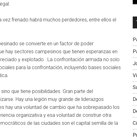
egal.
Dr
ra vez frenado habrá muchos perdedores, entre ellos el
L
M
Pa
pesinado se convierte en un factor de poder
ue hay sectores campesinos que tienen esperanzas en
Pa
preciado y explotado. La confrontación armada no solo
J
ciales para la confrontación, incluyendo bases sociales
tica.
V
S
sino que tiene posibilidades. Gran parte del
izarse. Hay una legión muy grande de liderazgos
D
es hay una voluntad de cambio que ha sobrepasado los
D
iencia organizativa y esa voluntad de construir otra
ocráticos de las ciudades son el capital semilla de la
Ci
P