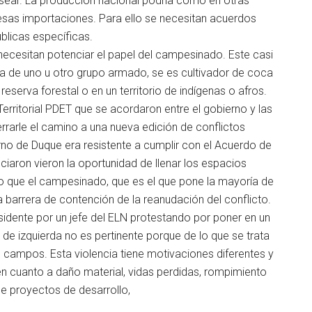
ear. La producción nacional podría como en otras
 esas importaciones. Para ello se necesitan acuerdos
úblicas específicas.
ecesitan potenciar el papel del campesinado. Este casi
ea de uno u otro grupo armado, se es cultivador de coca
reserva forestal o en un territorio de indígenas o afros.
rritorial PDET que se acordaron entre el gobierno y las
errarle el camino a una nueva edición de conflictos
rno de Duque era resistente a cumplir con el Acuerdo de
aron vieron la oportunidad de llenar los espacios
to que el campesinado, que es el que pone la mayoría de
na barrera de contención de la reanudación del conflicto.
sidente por un jefe del ELN protestando por poner en un
 de izquierda no es pertinente porque de lo que se trata
 campos. Esta violencia tiene motivaciones diferentes y
n cuanto a daño material, vidas perdidas, rompimiento
 de proyectos de desarrollo,