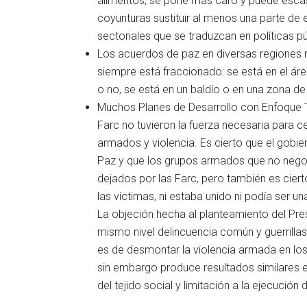
alimentos, se pone más caro y puede escas
coyunturas sustituir al menos una parte de
sectoriales que se traduzcan en políticas p
Los acuerdos de paz en diversas regiones n
siempre está fraccionado: se está en el ár
o no, se está en un baldío o en una zona de 
Muchos Planes de Desarrollo con Enfoque Te
Farc no tuvieron la fuerza necesaria para c
armados y violencia. Es cierto que el gobie
Paz y que los grupos armados que no negoci
dejados por las Farc, pero también es cier
las víctimas, ni estaba unido ni podía ser u
La objeción hecha al planteamiento del Pre
mismo nivel delincuencia común y guerrillas
es de desmontar la violencia armada en los
sin embargo produce resultados similares e
del tejido social y limitación a la ejecución