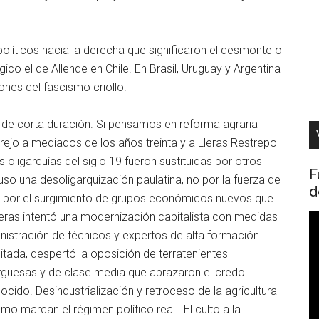
olíticos hacia la derecha que significaron el desmonte o
co el de Allende en Chile. En Brasil, Uruguay y Argentina
iones del fascismo criollo.
de corta duración. Si pensamos en reforma agraria
o a mediados de los años treinta y a Lleras Restrepo
 oligarquías del siglo 19 fueron sustituidas por otros
F
so una desoligarquización paulatina, no por la fuerza de
d
o por el surgimiento de grupos económicos nuevos que
Lleras intentó una modernización capitalista con medidas
R
nistración de técnicos y expertos de alta formación
d
tada, despertó la oposición de terratenientes
v
burguesas y de clase media que abrazaron el credo
ido. Desindustrialización y retroceso de la agricultura
o marcan el régimen político real. El culto a la