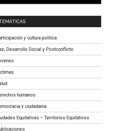
00:00
01:04
a. Carolina Corcho Mejía,
Presidenta Corporación
TEMÁTICAS
atinoamericana Sur, Vicepresidenta Federación
édica Colombiana
rticipación y cultura política
z, Desarrollo Social y Postconflicto
ovenes
ictimas
alud
erechos humanos
emocracia y ciudadania
udades Equitativas – Territorios Equitativos
ublicaciones