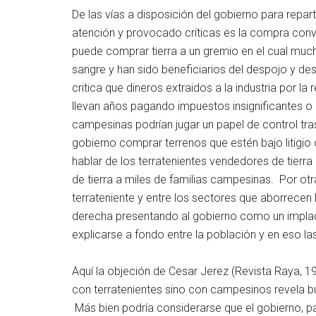
De las vías a disposición del gobierno para repar
atención y provocado críticas es la compra con
puede comprar tierra a un gremio en el cual mu
sangre y han sido beneficiarios del despojo y 
critica que dineros extraidos a la industria por la
llevan años pagando impuestos insignificantes 
campesinas podrían jugar un papel de control tr
gobierno comprar terrenos que estén bajo litigi
hablar de los terratenientes vendedores de tierr
de tierra a miles de familias campesinas. Por otr
terrateniente y entre los sectores que aborrecen l
derecha presentando al gobierno como un implac
explicarse a fondo entre la población y en eso l
Aquí la objeción de Cesar Jerez (Revista Raya, 1
con terratenientes sino con campesinos revela bu
Más bien podría considerarse que el gobierno, 