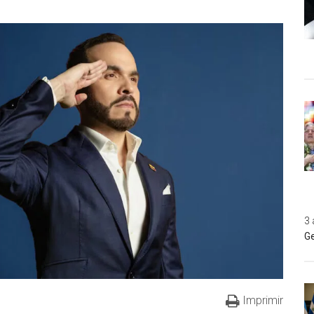
3 
Ge
Imprimir