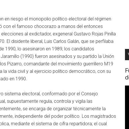
n en riesgo el monopolio político electoral del régimen
cedió con el famoso chocorazo a manos del entonces
 elecciones al exdictador, exgeneral Gustavo Rojas Pinilla
. El disidente liberal, Luis Carlos Galán, que se perfilaba
e 1990, lo asesinaron en 1989; los candidatos
 Jaramillo (1990) fueron asesinados y su partido la Unión
Carlos Pizarro, comandante del movimiento guerrillero M19
F
la vida civil y al ejercicio político democrático, con su
d
nado en 1990.
R
o sistema electoral, conformado por el Consejo
d
al, supuestamente regula, controla y vigila las
v
arentemente, se encarga de organizar técnicamente la
damente, independiente del poder político. Los magistrados
ica, mediante el sistema de cifra repartidora; el cual