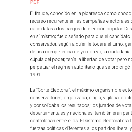
PDF
El fraude, conocido en la picaresca como choco
recurso recurrente en las campañas electorales d
candidatas a los cargos de elección popular. Dura
en sí mismo; fue diseñado para que el candidato pr
conservador, según a quien le tocara el turno, gan
de una competencia de yo con yo, la ciudadanía
cúpula del poder, tenía la libertad de votar per
perpetuar el régimen autoritario que se prolongó
1991.
La “Corte Electoral”, el máximo organismo elector
conservadores, organizaba, dirigía, vigilaba, cont
y consolidaba los resultados; los jurados de vot
departamentales y nacionales, también eran parita
controlaban entre ellos. El sistema electoral era 
fuerzas políticas diferentes a los partidos libera