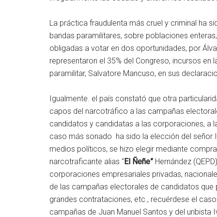
La práctica fraudulenta más cruel y criminal ha s
bandas paramilitares, sobre poblaciones entera
obligadas a votar en dos oportunidades, por Álvar
representaron el 35% del Congreso, incursos en l
paramilitar, Salvatore Mancuso, en sus declaracio
Igualmente. el país constató que otra particulari
capos del narcotráfico a las campañas electoral
candidatos y candidatas a las corporaciones, a l
caso más sonado ha sido la elección del señor I
medios políticos, se hizo elegir mediante compr
narcotraficante alias “
El Ñeñe”
Hernández (QEPD). 
corporaciones empresariales privadas, nacionales 
de las campañas electorales de candidatos que pr
grandes contrataciones, etc., recuérdese el cas
campañas de Juan Manuel Santos y del uribista I