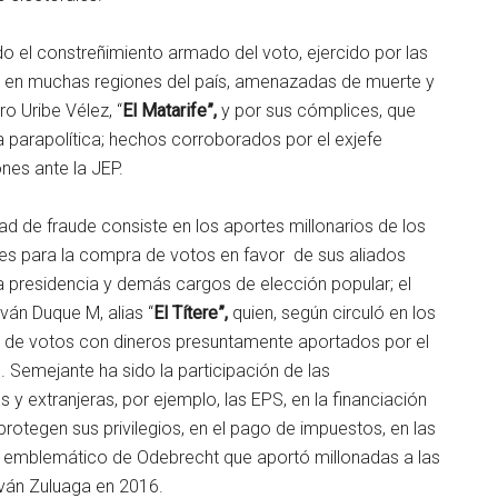
ido el constreñimiento armado del voto, ejercido por las
s, en muchas regiones del país, amenazadas de muerte y
o Uribe Vélez, “
El Matarife”,
y por sus cómplices, que
a parapolítica; hechos corroborados por el exjefe
nes ante la JEP.
dad de fraude consiste en los aportes millonarios de los
es para la compra de votos en favor de sus aliados
a presidencia y demás cargos de elección popular; el
ván Duque M, alias “
El Títere”,
quien, según circuló en los
a de votos con dineros presuntamente aportados por el
Semejante ha sido la participación de las
y extranjeras, por ejemplo, las EPS, en la financiación
otegen sus privilegios, en el pago de impuestos, en las
o emblemático de Odebrecht que aportó millonadas a las
ván Zuluaga en 2016.