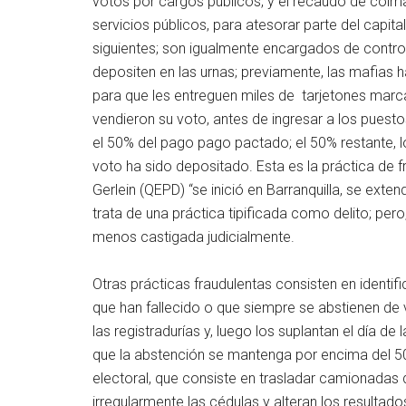
votos por cargos públicos, y el recaudo de coim
servicios públicos, para atesorar parte del capit
siguientes; son igualmente encargados de control
depositen en las urnas; previamente, las mafias 
para que les entreguen miles de tarjetones marca
vendieron su voto, antes de ingresar a los puesto
el 50% del pago pago pactado; el 50% restante, l
voto ha sido depositado. Esta es la práctica de
Gerlein (QEPD) “se inició en Barranquilla, se exten
trata de una práctica tipificada como delito; per
menos castigada judicialmente.
Otras prácticas fraudulentas consisten en identi
que han fallecido o que siempre se abstienen de v
las registradurías y, luego los suplantan el día de
que la abstención se mantenga por encima del 5
electoral, que consiste en trasladar camionadas 
irregularmente las cédulas y alteran los resultado