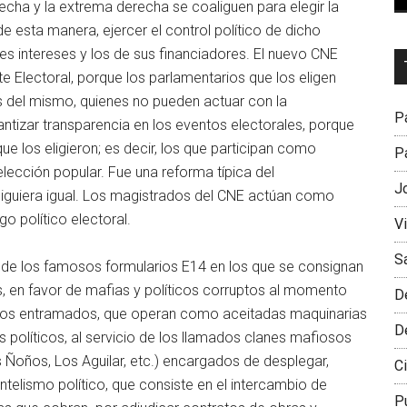
echa y la extrema derecha se coaliguen para elegir la
 esta manera, ejercer el control político de dicho
res intereses y los de sus financiadores. El nuevo CNE
Dr
te Electoral, porque los parlamentarios que los eligen
L
 del mismo, quienes no pueden actuar con la
M
Pa
rantizar transparencia en los eventos electorales, porque
e los eligieron; es decir, los que participan como
Pa
elección popular. Fue una reforma típica del
J
iguiera igual. Los magistrados del CNE actúan como
go político electoral.
V
S
ón de los famosos formularios E14 en los que se consignan
s, en favor de mafias y políticos corruptos al momento
D
lejos entramados, que operan como aceitadas maquinarias
D
 políticos, al servicio de los llamados clanes mafiosos
os Ñoños, Los Aguilar, etc.) encargados de desplegar,
Ci
ientelismo político, que consiste en el intercambio de
P