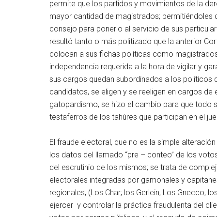
permite que los partidos y movimientos de la der
mayor cantidad de magistrados; permitiéndoles de
consejo para ponerlo al servicio de sus particula
resultó tanto o más politizado que la anterior Cor
colocan a sus fichas políticas como magistrados
independencia requerida a la hora de vigilar y ga
sus cargos quedan subordinados a los políticos qu
candidatos, se eligen y se reeligen en cargos de 
gatopardismo, se hizo el cambio para que todo s
testaferros de los tahúres que participan en el jue
El fraude electoral, que no es la simple alteraci
los datos del llamado “pre – conteo” de los voto
del escrutinio de los mismos; se trata de comp
electorales integradas por gamonales y capitanes
regionales, (Los Char; los Gerlein, Los Gnecco, l
ejercer y controlar la práctica fraudulenta del cl