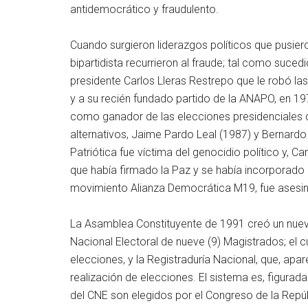
antidemocrático y fraudulento.
Cuando surgieron liderazgos políticos que pusiero
bipartidista recurrieron al fraude; tal como su
presidente Carlos Lleras Restrepo que le robó las
y a su recién fundado partido de la ANAPO, en 1970
como ganador de las elecciones presidenciales d
alternativos, Jaime Pardo Leal (1987) y Bernardo
Patriótica fue víctima del genocidio político y, 
que había firmado la Paz y se había incorporado a 
movimiento Alianza Democrática M19, fue asesi
La Asamblea Constituyente de 1991 creó un nuev
Nacional Electoral de nueve (9) Magistrados; el cu
elecciones, y la Registraduría Nacional, que, ap
realización de elecciones. El sistema es, figura
del CNE son elegidos por el Congreso de la Repúbl