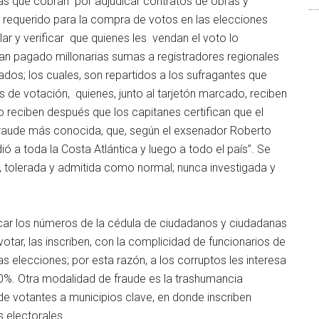
as que cobran por adjudicar contratos de obras y
al requerido para la compra de votos en las elecciones
ar y verificar que quienes les vendan el voto lo
han pagado millonarias sumas a registradores regionales
dos; los cuales, son repartidos a los sufragantes que
s de votación, quienes, junto al tarjetón marcado, reciben
o reciben después que los capitanes certifican que el
 fraude más conocida, que, según el exsenador Roberto
dió a toda la Costa Atlántica y luego a todo el país”. Se
o, tolerada y admitida como normal; nunca investigada y
ficar los números de la cédula de ciudadanos y ciudadanas
otar, las inscriben, con la complicidad de funcionarios de
 las elecciones; por esta razón, a los corruptos les interesa
0%. Otra modalidad de fraude es la trashumancia
de votantes a municipios clave, en donde inscriben
s electorales.