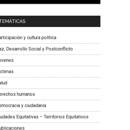
00:00
01:04
a. Carolina Corcho Mejía,
Presidenta Corporación
TEMÁTICAS
atinoamericana Sur, Vicepresidenta Federación
édica Colombiana
rticipación y cultura política
z, Desarrollo Social y Postconflicto
ovenes
ictimas
alud
erechos humanos
emocracia y ciudadania
udades Equitativas – Territorios Equitativos
ublicaciones