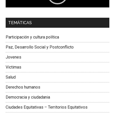
00:00
01:04
TEMÁTICAS
Dra. Carolina Corcho Mejía,
Presidenta Corporación
Latinoamericana Sur, Vicepresidenta Federación Médica
Participación y cultura política
Colombiana
Paz, Desarrollo Social y Postconflicto
Jovenes
Victimas
Salud
Derechos humanos
Democracia y ciudadania
Ciudades Equitativas – Territorios Equitativos