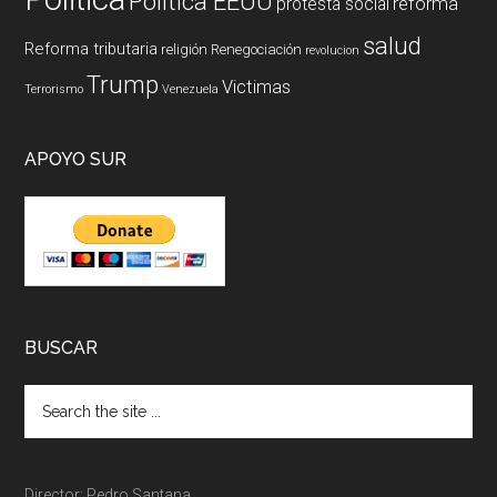
Politica EEUU
reforma
protesta social
salud
Reforma tributaria
religión
Renegociación
revolucion
Trump
Victimas
Terrorismo
Venezuela
APOYO SUR
BUSCAR
Director: Pedro Santana