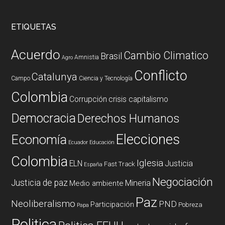
ETIQUETAS
Acuerdo
Cambio Climatico
Brasil
Amnistia
Agro
Conflicto
Catalunya
Campo
Ciencia y Tecnología
Colombia
Corrupción
crisis capitalismo
Democracia
Derechos Humanos
Elecciones
Economía
Ecuador
Educación
Colombia
Iglesia
ELN
Justicia
Fast Track
España
Negociación
Justicia de paz
Mineria
Medio ambiente
Paz
Neoliberalismo
PND
Participación
Pobreza
Papa
Politica