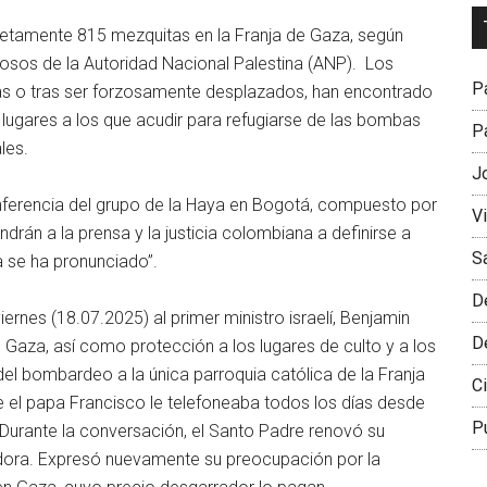
Dr
mpletamente 815 mezquitas en la Franja de Gaza, según
L
giosos de la Autoridad Nacional Palestina (ANP). Los
M
Pa
asas o tras ser forzosamente desplazados, han encontrado
, lugares a los que acudir para refugiarse de las bombas
Pa
les.
J
onferencia del grupo de la Haya en Bogotá, compuesto por
V
rán a la prensa y la justicia colombiana a definirse a
S
a se ha pronunciado”.
D
iernes (18.07.2025) al primer ministro israelí, Benjamin
D
en Gaza, así como protección a los lugares de culto y a los
 del bombardeo a la única parroquia católica de la Franja
Ci
ue el papa Francisco le telefoneaba todos los días desde
P
 “Durante la conversación, el Santo Padre renovó su
adora. Expresó nuevamente su preocupación por la