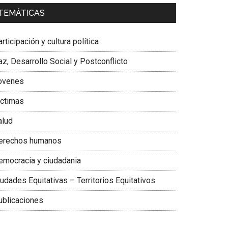
a. Carolina Corcho Mejía,
Presidenta Corporación
TEMÁTICAS
atinoamericana Sur, Vicepresidenta Federación
édica Colombiana
rticipación y cultura política
z, Desarrollo Social y Postconflicto
ovenes
ictimas
alud
erechos humanos
emocracia y ciudadania
udades Equitativas – Territorios Equitativos
ublicaciones