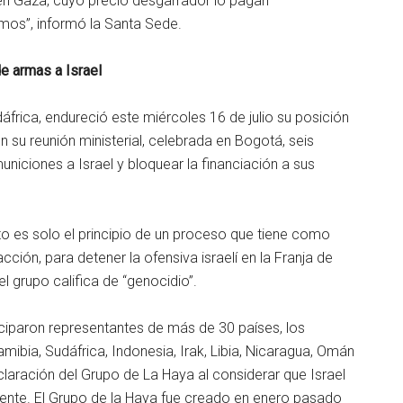
 en Gaza, cuyo precio desgarrador lo pagan
rmos”, informó la Santa Sede.
e armas a Israel
frica, endureció este miércoles 16 de julio su posición
n su reunión ministerial, celebrada en Bogotá, seis
niciones a Israel y bloquear la financiación a sus
o es solo el principio de un proceso que tiene como
acción, para detener la ofensiva israelí en la Franja de
 grupo califica de “genocidio”.
iciparon representantes de más de 30 países, los
mibia, Sudáfrica, Indonesia, Irak, Libia, Nicaragua, Omán
claración del Grupo de La Haya al considerar que Israel
iente. El Grupo de la Haya fue creado en enero pasado