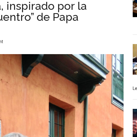
, inspirado por la
uentro” de Papa
nt
L