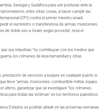
amibia, Senegal y Sudáfrica para unir posturas ante la
omprometieron, entre otras cosas, a hacer cumplir las
rnacional (CPI) contra el primer ministro israelí,
edir el suministro o transferencia de armas, municiones,
pos de doble uso a Israel, según proceda”, reza el
 que sus industrias “no contribuyan con los medios que
e guerra, los crímenes de lesa humanidad y otras
ue, prestación de servicios a buques en cualquier puerto si
” que lleve “armas, municiones, combustible militar, equipo
or último, garantizar que se investiguen “los crímenes
ticia para todas las víctimas” en los territorios palestinos.
varios Estados se podrían añadir en las próximas semanas