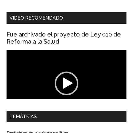
VIDEO RECOMENDADO
Fue archivado el proyecto de Ley 010 de
Reforma a la Salud
Reproductor
de
vídeo
00:00
01:04
TEMÁTICAS
Dra. Carolina Corcho Mejía,
Presidenta Corporación
Latinoamericana Sur, Vicepresidenta Federación Médica