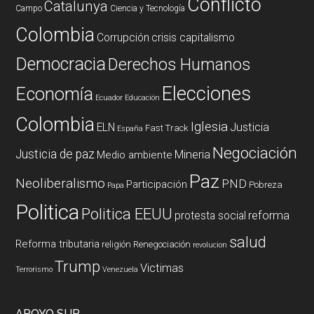
Conflicto
Catalunya
Campo
Ciencia y Tecnología
Colombia
Corrupción
crisis capitalismo
Democracia
Derechos Humanos
Elecciones
Economía
Ecuador
Educación
Colombia
Iglesia
ELN
Justicia
Fast Track
España
Negociación
Justicia de paz
Mineria
Medio ambiente
Paz
Neoliberalismo
PND
Participación
Pobreza
Papa
Politica
Politica EEUU
reforma
protesta social
salud
Reforma tributaria
religión
Renegociación
revolucion
Trump
Victimas
Terrorismo
Venezuela
APOYO SUR