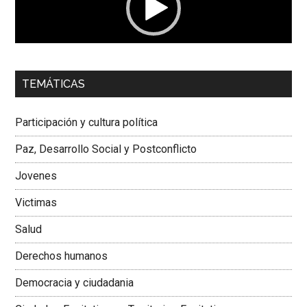
00:00
01:04
TEMÁTICAS
Dra. Carolina Corcho Mejía,
Presidenta Corporación
Latinoamericana Sur, Vicepresidenta Federación Médica
Participación y cultura política
Colombiana
Paz, Desarrollo Social y Postconflicto
Jovenes
Victimas
Salud
Derechos humanos
Democracia y ciudadania