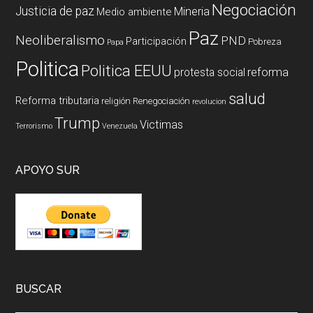
Negociación
Justicia de paz
Mineria
Medio ambiente
Paz
Neoliberalismo
PND
Participación
Pobreza
Papa
Politica
Politica EEUU
reforma
protesta social
salud
Reforma tributaria
religión
Renegociación
revolucion
Trump
Victimas
Terrorismo
Venezuela
APOYO SUR
BUSCAR