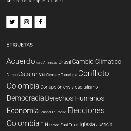
Abelardo de la Espriella- Parte 1
ETIQUETAS
Acuerdo
Cambio Climatico
Brasil
Amnistia
Agro
Conflicto
Catalunya
Campo
Ciencia y Tecnología
Colombia
Corrupción
crisis capitalismo
Democracia
Derechos Humanos
Elecciones
Economía
Ecuador
Educación
Colombia
Iglesia
ELN
Justicia
Fast Track
España