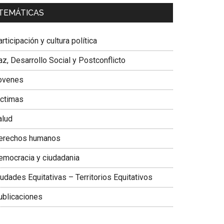
a. Carolina Corcho Mejía,
Presidenta Corporación
TEMÁTICAS
atinoamericana Sur, Vicepresidenta Federación
édica Colombiana
rticipación y cultura política
z, Desarrollo Social y Postconflicto
ovenes
ictimas
alud
erechos humanos
emocracia y ciudadania
udades Equitativas – Territorios Equitativos
ublicaciones