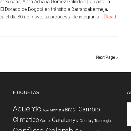
 mexicana, Alma Adriana Gómez Galindo[1], durante la
 El Dorado de Bogotá en tránsito a Barrancabermeja,
ca el día 30 de mayo, su propuesta de integrar la …
[Read
Next Page »
ETIQUETAS
A
Acuerdo
Cambio
Brasil
Amnistia
Agro
Climatico
Catalunya
Campo
Ciencia y Tecnología