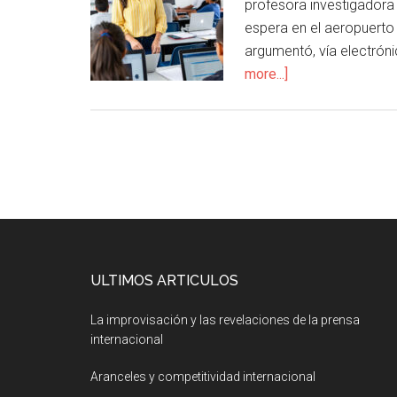
profesora investigadora
espera en el aeropuerto
argumentó, vía electróni
more...]
ULTIMOS ARTICULOS
La improvisación y las revelaciones de la prensa
internacional
Aranceles y competitividad internacional