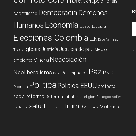
Conflicto Colombia
Corrupción
crisis
Democracia
Derechos
B
capitalismo
Economía
Humanos
Ecuador
Educación
Elecciones Colombia
ELN
Fast
España
Iglesia
Justicia de paz
Justicia
Medio
Track
Di
Negociación
Mineria
ambiente
Paz
Neoliberalismo
PND
Participación
Papa
Politica
Politica EEUU
protesta
Pobreza
reforma
social
Reforma tributaria
religión
Renegociación
salud
Trump
Victimas
revolucion
Terrorismo
Venezuela