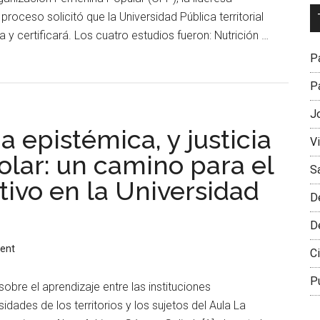
Dr
roceso solicitó que la Universidad Pública territorial
L
 y certificará. Los cuatro estudios fueron: Nutrición …
M
Pa
Pa
J
cia epistémica, y justicia
V
olar: un camino para el
S
ativo en la Universidad
D
D
ent
Ci
P
obre el aprendizaje entre las instituciones
dades de los territorios y los sujetos del Aula La