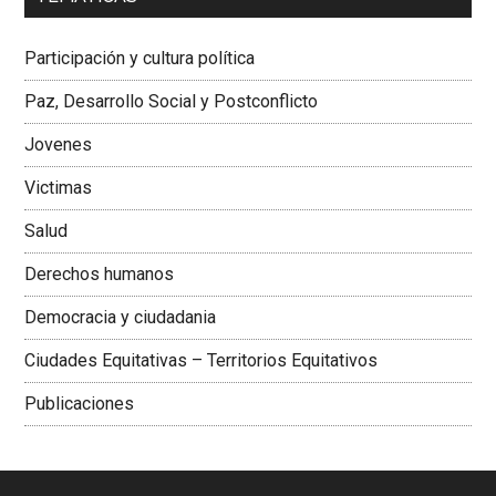
Dra. Carolina Corcho Mejía,
Presidenta Corporación
Latinoamericana Sur, Vicepresidenta Federación Médica
Participación y cultura política
Colombiana
Paz, Desarrollo Social y Postconflicto
Jovenes
Victimas
Salud
Derechos humanos
Democracia y ciudadania
Ciudades Equitativas – Territorios Equitativos
Publicaciones