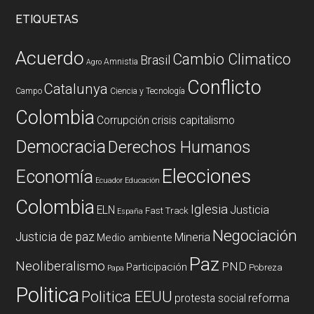
ETIQUETAS
Acuerdo
Cambio Climatico
Brasil
Amnistia
Agro
Conflicto
Catalunya
Campo
Ciencia y Tecnología
Colombia
Corrupción
crisis capitalismo
Democracia
Derechos Humanos
Elecciones
Economía
Ecuador
Educación
Colombia
Iglesia
ELN
Justicia
Fast Track
España
Negociación
Justicia de paz
Mineria
Medio ambiente
Paz
Neoliberalismo
PND
Participación
Pobreza
Papa
Politica
Politica EEUU
reforma
protesta social