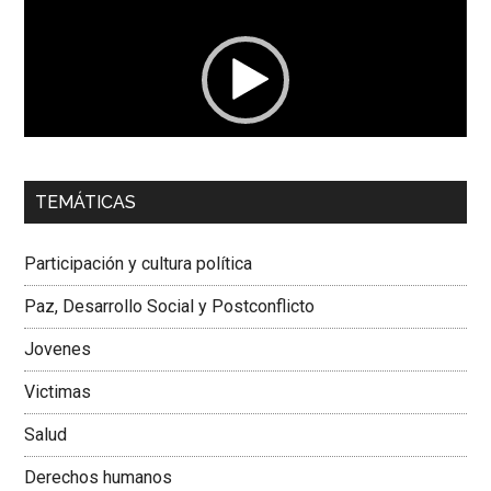
vídeo
00:00
01:04
TEMÁTICAS
Dra. Carolina Corcho Mejía,
Presidenta Corporación
Latinoamericana Sur, Vicepresidenta Federación Médica
Participación y cultura política
Colombiana
Paz, Desarrollo Social y Postconflicto
Jovenes
Victimas
Salud
Derechos humanos