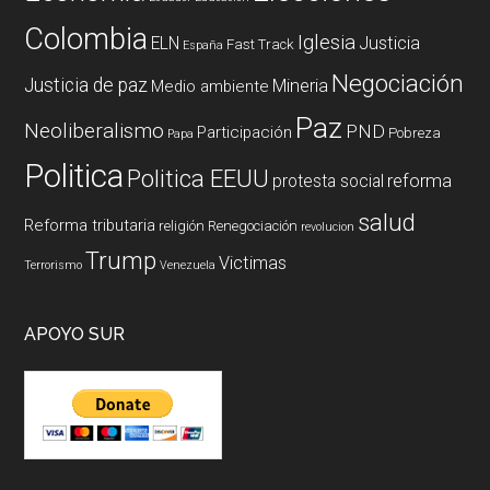
Colombia
Iglesia
ELN
Justicia
Fast Track
España
Negociación
Justicia de paz
Mineria
Medio ambiente
Paz
Neoliberalismo
PND
Participación
Pobreza
Papa
Politica
Politica EEUU
reforma
protesta social
salud
Reforma tributaria
religión
Renegociación
revolucion
Trump
Victimas
Terrorismo
Venezuela
APOYO SUR