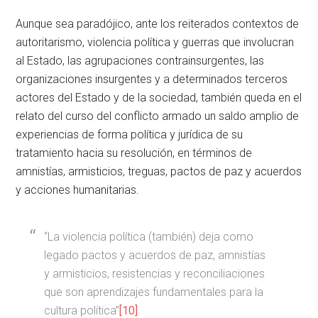
Aunque sea paradójico, ante los reiterados contextos de
autoritarismo, violencia política y guerras que involucran
al Estado, las agrupaciones contrainsurgentes, las
organizaciones insurgentes y a determinados terceros
actores del Estado y de la sociedad, también queda en el
relato del curso del conflicto armado un saldo amplio de
experiencias de forma política y jurídica de su
tratamiento hacia su resolución, en términos de
amnistías, armisticios, treguas, pactos de paz y acuerdos
y acciones humanitarias.
“La violencia política (también) deja como
legado pactos y acuerdos de paz, amnistías
y armisticios, resistencias y reconciliaciones
que son aprendizajes fundamentales para la
cultura política”
[10]
.