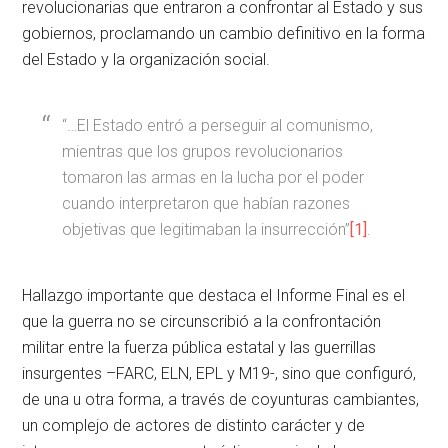
revolucionarias que entraron a confrontar al Estado y sus
gobiernos, proclamando un cambio definitivo en la forma
del Estado y la organización social.
“…El Estado entró a perseguir al comunismo,
mientras que los grupos revolucionarios
tomaron las armas en la lucha por el poder
cuando interpretaron que habían razones
objetivas que legitimaban la insurrección”
[1]
.
Hallazgo importante que destaca el Informe Final es el
que la guerra no se circunscribió a la confrontación
militar entre la fuerza pública estatal y las guerrillas
insurgentes –FARC, ELN, EPL y M19-, sino que configuró,
de una u otra forma, a través de coyunturas cambiantes,
un complejo de actores de distinto carácter y de