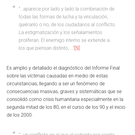
“…aparece por lado y lado la combinación de
todas las formas de lucha y la vinculación,
quiéranlo o no, de los ciudadanos al conflicto.
La estigmatización y los señalamientos
proliferan. El enemigo interno se extiende a
los que piensan distinto, …”
[5]
.
Es amplio y detallado el diagnóstico del Informe Final
sobre las víctimas causadas en medio de estas
circunstancias, llegando a ser un fenómeno de
consecuencias masivas, graves y sistemáticas que se
consolidó como crisis humanitaria especialmente en la
segunda mitad de los 80, en el curso de los 90 y el inicio
de los 2000.
“…un conflicto en el que el ochenta por ciento