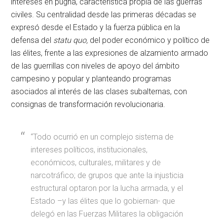
intereses en pugna, característica propia de las guerras
civiles. Su centralidad desde las primeras décadas se
expresó desde el Estado y la fuerza pública en la
defensa del
statu quo,
del poder económico y político de
las élites, frente a las expresiones de alzamiento armado
de las guerrillas con niveles de apoyo del ámbito
campesino y popular y planteando programas
asociados al interés de las clases subalternas, con
consignas de transformación revolucionaria.
“Todo ocurrió en un complejo sistema de
intereses políticos, institucionales,
económicos, culturales, militares y de
narcotráfico; de grupos que ante la injusticia
estructural optaron por la lucha armada, y el
Estado –y las élites que lo gobiernan- que
delegó en las Fuerzas Militares la obligación