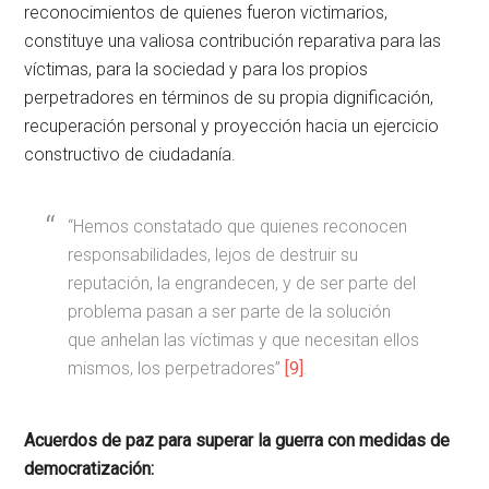
reconocimientos de quienes fueron victimarios,
constituye una valiosa contribución reparativa para las
víctimas, para la sociedad y para los propios
perpetradores en términos de su propia dignificación,
recuperación personal y proyección hacia un ejercicio
constructivo de ciudadanía.
“Hemos constatado que quienes reconocen
responsabilidades, lejos de destruir su
reputación, la engrandecen, y de ser parte del
problema pasan a ser parte de la solución
que anhelan las víctimas y que necesitan ellos
mismos, los perpetradores”
[9]
.
Acuerdos de paz para superar la guerra con medidas de
democratización: