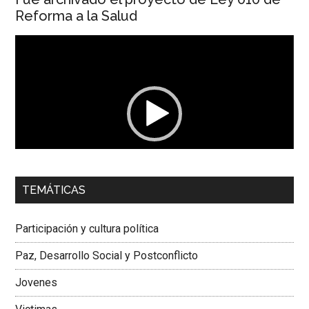
Reforma a la Salud
Reproductor
de
vídeo
00:00
01:04
TEMÁTICAS
Dra. Carolina Corcho Mejía,
Presidenta Corporación
Latinoamericana Sur, Vicepresidenta Federación Médica
Participación y cultura política
Colombiana
Paz, Desarrollo Social y Postconflicto
Jovenes