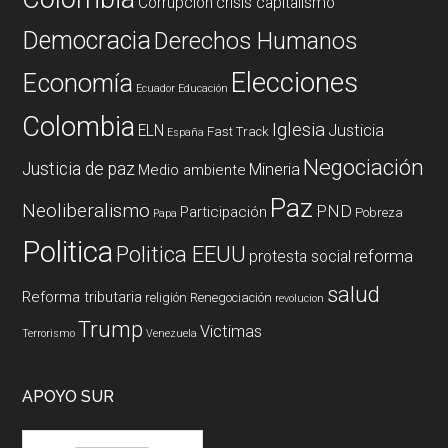
Corrupción
crisis capitalismo
Democracia
Derechos Humanos
Elecciones
Economía
Ecuador
Educación
Colombia
Iglesia
ELN
Justicia
Fast Track
España
Negociación
Justicia de paz
Mineria
Medio ambiente
Paz
Neoliberalismo
PND
Participación
Pobreza
Papa
Politica
Politica EEUU
reforma
protesta social
salud
Reforma tributaria
religión
Renegociación
revolucion
Trump
Victimas
Terrorismo
Venezuela
APOYO SUR