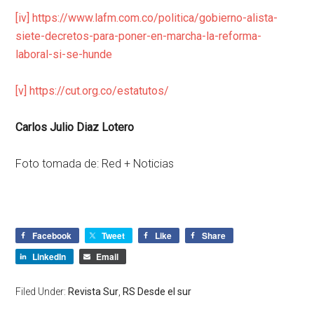
[iv]
https://www.lafm.com.co/politica/gobierno-alista-
siete-decretos-para-poner-en-marcha-la-reforma-
laboral-si-se-hunde
[v]
https://cut.org.co/estatutos/
Carlos Julio Diaz Lotero
Foto tomada de: Red + Noticias
Facebook
Tweet
Like
Share
LinkedIn
Email
Filed Under:
Revista Sur
,
RS Desde el sur