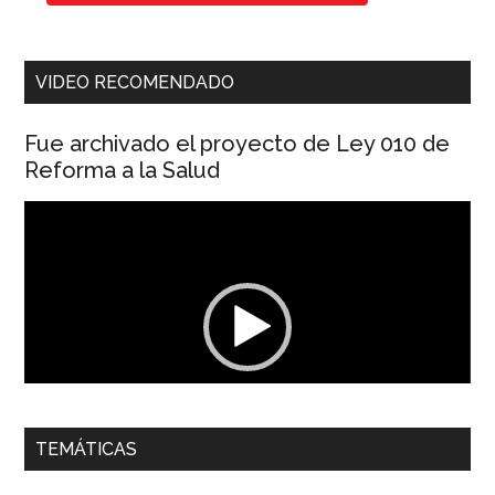
VIDEO RECOMENDADO
Fue archivado el proyecto de Ley 010 de
Reforma a la Salud
Reproductor
de
vídeo
00:00
01:04
TEMÁTICAS
Dra. Carolina Corcho Mejía,
Presidenta Corporación
Latinoamericana Sur, Vicepresidenta Federación Médica