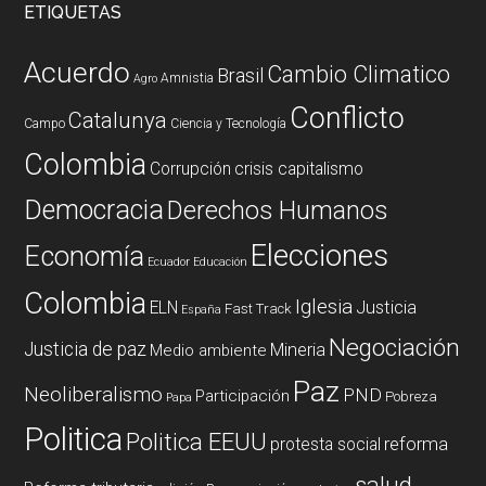
ETIQUETAS
Acuerdo
Cambio Climatico
Brasil
Amnistia
Agro
Conflicto
Catalunya
Campo
Ciencia y Tecnología
Colombia
Corrupción
crisis capitalismo
Democracia
Derechos Humanos
Elecciones
Economía
Ecuador
Educación
Colombia
Iglesia
ELN
Justicia
Fast Track
España
Negociación
Justicia de paz
Mineria
Medio ambiente
Paz
Neoliberalismo
PND
Participación
Pobreza
Papa
Politica
Politica EEUU
reforma
protesta social
salud