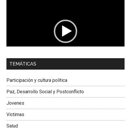
Reproductor
de
vídeo
00:00
01:04
TEMÁTICAS
Dra. Carolina Corcho Mejía,
Presidenta Corporación
Latinoamericana Sur, Vicepresidenta Federación Médica
Participación y cultura política
Colombiana
Paz, Desarrollo Social y Postconflicto
Jovenes
Victimas
Salud