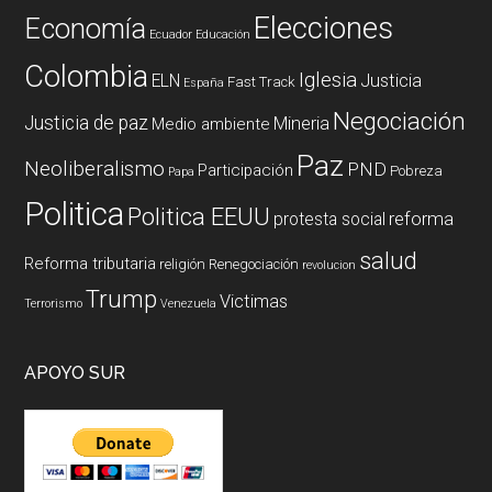
Elecciones
Economía
Ecuador
Educación
Colombia
Iglesia
ELN
Justicia
Fast Track
España
Negociación
Justicia de paz
Mineria
Medio ambiente
Paz
Neoliberalismo
PND
Participación
Pobreza
Papa
Politica
Politica EEUU
reforma
protesta social
salud
Reforma tributaria
religión
Renegociación
revolucion
Trump
Victimas
Terrorismo
Venezuela
APOYO SUR