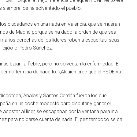
el 15M. Porque la mejor herencia de aquel movimiento era
s siempre los ha solventado el pueblo.
 los ciudadanos en una riada en Valencia, que se mueran
anos de Madrid porque se ha dado la orden de que sea
as manos derechas de los líderes roben a espuertas, seas
, Feijóo o Pedro Sánchez.
inas bajan la fiebre, pero no solventan la enfermedad. El
cer no termina de hacerlo. ¿Alguien cree que el PSOE va
 discoteca, Ábalos y Santos Cerdán fueron los que
paña en un coche modesto para disputar y ganar el
 acostar al líder, se escapaban por la ventana para ir a
chez para no darse cuenta de nada. El pez tampoco se da