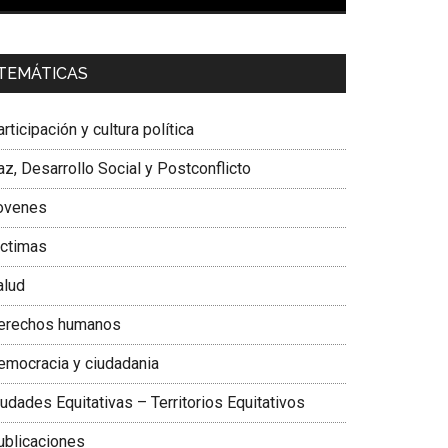
00:00
01:04
a. Carolina Corcho Mejía,
Presidenta Corporación
TEMÁTICAS
atinoamericana Sur, Vicepresidenta Federación
édica Colombiana
rticipación y cultura política
z, Desarrollo Social y Postconflicto
ovenes
ictimas
alud
erechos humanos
emocracia y ciudadania
udades Equitativas – Territorios Equitativos
ublicaciones