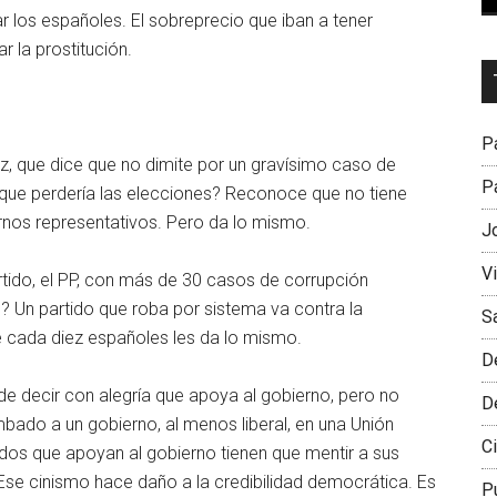
r los españoles. El sobreprecio que iban a tener
 la prostitución.
Dr
L
M
Pa
 que dice que no dimite por un gravísimo caso de
Pa
que perdería las elecciones? Reconoce que no tiene
ernos representativos. Pero da lo mismo.
J
V
tido, el PP, con más de 30 casos de corrupción
? Un partido que roba por sistema va contra la
S
e cada diez españoles les da lo mismo.
D
e decir con alegría que apoya al gobierno, pero no
D
ado a un gobierno, al menos liberal, en una Unión
Ci
idos que apoyan al gobierno tienen que mentir a sus
Ese cinismo hace daño a la credibilidad democrática. Es
P