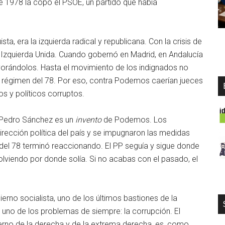
de 1978 la copó el PSOE, un partido que había
sta, era la izquierda radical y republicana. Con la crisis de
n Izquierda Unida. Cuando gobernó en Madrid, en Andalucía
vorándolos. Hasta el movimiento de los indignados no
el régimen del 78. Por eso, contra Podemos caerían jueces
os y políticos corruptos.
. Pedro Sánchez es un
invento
de Podemos. Los
irección política del país y se impugnaron las medidas
 del 78 terminó reaccionando. El PP seguía y sigue donde
olviendo por donde solía. Si no acabas con el pasado, el
no socialista, uno de los últimos bastiones de la
 uno de los problemas de siempre: la corrupción. El
rno de la derecha y de la extrema derecha, es, como