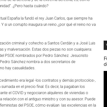
tunidad”. ¿Pero hasta cuándo?
tual España la fundó el rey Juan Carlos, que siempre ha
 Y si un corrupto inaugura un reino ¿por qué el reino no va
nización criminal y cohecho a Santos Cerdán y a José Luis
ias y malversación. Estas dos piezas no son cualquiera:
n del PSOE nombrados por Pedro Sánchez. Jesucristo
F
. Pedro Sánchez nombra a dos secretarios de
d
 no hay casualidades.
R
d
cedimiento era legal -los contratos y demás protocolos-,
v
a sumada en el precio final. Es decir, la pagaban los
nte el COVID y negociaron alquileres de viviendas o
a relación con el antiguo ministro y con su asesor. Puede
 feministas del PSOE, cómo evalúan las excelencias en la