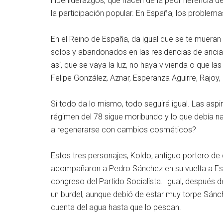
hiperliderazgos, que nacen de la peor herencia d
la participación popular. En España, los problema
En el Reino de España, da igual que se te mueran
solos y abandonados en las residencias de anci
así, que se vaya la luz, no haya vivienda o que l
Felipe González, Aznar, Esperanza Aguirre, Rajoy
Si todo da lo mismo, todo seguirá igual. Las aspir
régimen del 78 sigue moribundo y lo que debía na
a regenerarse con cambios cosméticos?
Estos tres personajes, Koldo, antiguo portero de
acompañaron a Pedro Sánchez en su vuelta a Es
congreso del Partido Socialista. Igual, después de
un burdel, aunque debió de estar muy torpe Sán
cuenta del agua hasta que lo pescan.