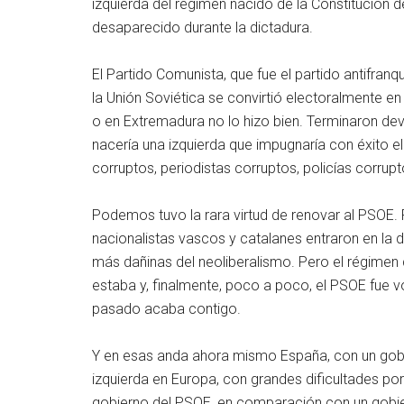
izquierda del régimen nacido de la Constitución 
desaparecido durante la dictadura.
El Partido Comunista, que fue el partido antifranqui
la Unión Soviética se convirtió electoralmente e
o en Extremadura no lo hizo bien. Terminaron de
nacería una izquierda que impugnaría con éxito 
corruptos, periodistas corruptos, policías corrupt
Podemos tuvo la rara virtud de renovar al PSOE
nacionalistas vascos y catalanes entraron en la d
más dañinas del neoliberalismo. Pero el régimen
estaba y, finalmente, poco a poco, el PSOE fue v
pasado acaba contigo.
Y en esas anda ahora mismo España, con un gobier
izquierda en Europa, con grandes dificultades por
gobierno del PSOE, en comparación con un gobie