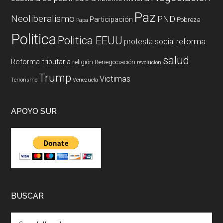
Paz
Neoliberalismo
PND
Participación
Pobreza
Papa
Politica
Politica EEUU
reforma
protesta social
salud
Reforma tributaria
religión
Renegociación
revolucion
Trump
Victimas
Terrorismo
Venezuela
APOYO SUR
BUSCAR