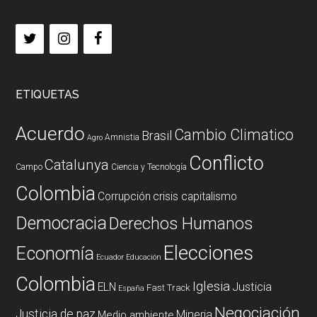
ETIQUETAS
Acuerdo
Cambio Climatico
Brasil
Amnistia
Agro
Conflicto
Catalunya
Campo
Ciencia y Tecnología
Colombia
Corrupción
crisis capitalismo
Democracia
Derechos Humanos
Elecciones
Economía
Ecuador
Educación
Colombia
Iglesia
ELN
Justicia
Fast Track
España
Negociación
Justicia de paz
Mineria
Medio ambiente