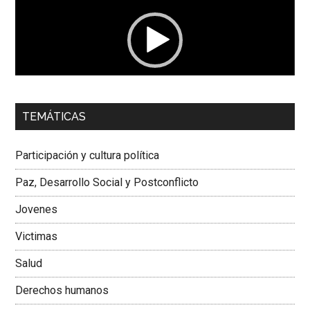
vídeo
00:00
01:04
TEMÁTICAS
Dra. Carolina Corcho Mejía,
Presidenta Corporación
Latinoamericana Sur, Vicepresidenta Federación Médica
Participación y cultura política
Colombiana
Paz, Desarrollo Social y Postconflicto
Jovenes
Victimas
Salud
Derechos humanos