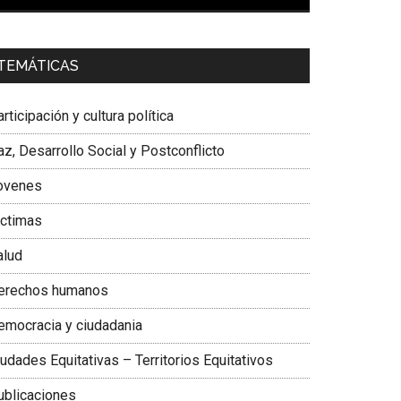
00:00
01:04
a. Carolina Corcho Mejía,
Presidenta Corporación
TEMÁTICAS
atinoamericana Sur, Vicepresidenta Federación
édica Colombiana
rticipación y cultura política
z, Desarrollo Social y Postconflicto
ovenes
ictimas
alud
erechos humanos
emocracia y ciudadania
udades Equitativas – Territorios Equitativos
ublicaciones