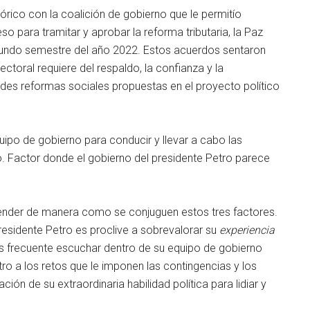
órico con la coalición de gobierno que le permitío
o para tramitar y aprobar la reforma tributaria, la Paz
 segundo semestre del año 2022. Estos acuerdos sentaron
ctoral requiere del respaldo, la confianza y la
andes reformas sociales propuestas en el proyecto político
uipo de gobierno para conducir y llevar a cabo las
 Factor donde el gobierno del presidente Petro parece
ender de manera como se conjuguen estos tres factores.
presidente Petro es proclive a sobrevalorar su
experiencia
s frecuente escuchar dentro de su equipo de gobierno
ro a los retos que le imponen las contingencias y los
ión de su extraordinaria habilidad política para lidiar y