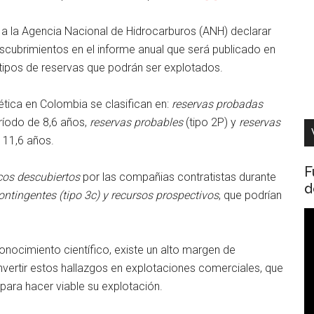
 a la Agencia Nacional de Hidrocarburos (ANH) declarar
escubrimientos en el informe anual que será publicado en
s tipos de reservas que podrán ser explotados.
ética en Colombia se clasifican en:
reservas probadas
ríodo de 8,6 años,
reservas probables
(tipo 2P) y
reservas
 11,6 años.
F
cos
descubiertos
por las compañias contratistas durante
d
ntingentes (tipo 3c) y recursos prospectivos
, que podrían
R
d
onocimiento científico, existe un alto margen de
v
nvertir estos hallazgos en explotaciones comerciales, que
para hacer viable su explotación.