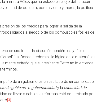
 la ministra Vélez, que ha estado en el ojo del huracán
oluntad de conducir, contra viento y marea, la política
 presión de los medios para lograr la salida de la
iotropos ligados al negocio de los combustibles fósiles de
rreno de una tranquila discusión académica y técnica
ación política. Donde predomina la lógica de la matemática
 igualmente extraño que el presidente Petro no lo entienda
s términos.
empeño de un gobierno es el resultado de un complicado
cto de gobierno
, la
gobernabilidad
y la
capacidad de
ilidad de llevar a cabo sus reformas está determinada por
ierro
[3]
.