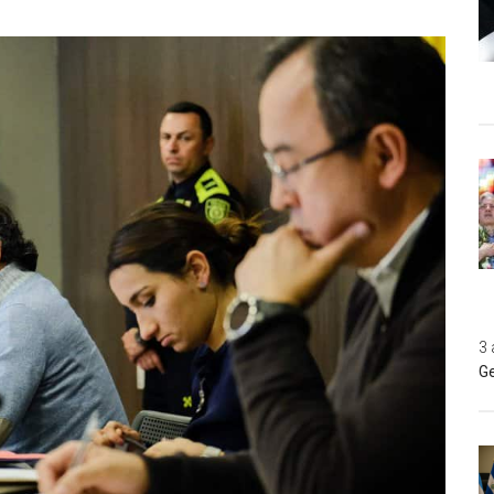
3 
Ge