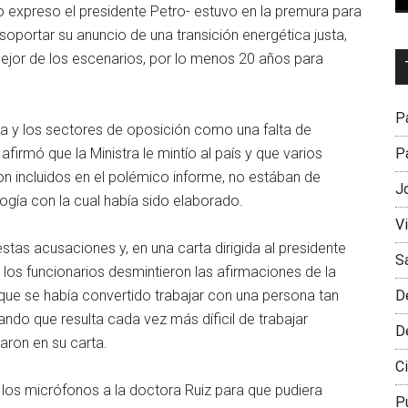
lo expreso el presidente Petro- estuvo en la premura para
 soportar su anuncio de una transición energética justa,
Dr
 mejor de los escenarios, por lo menos 20 años para
L
M
Pa
ca y los sectores de oposición como una falta de
 afirmó que la Ministra le mintío al país y que varios
Pa
on incluidos en el polémico informe, no estában de
J
ogía con la cual había sido elaborado.
V
estas acusaciones y, en una carta dirigida al presidente
S
, los funcionarios desmintieron las afirmaciones de la
l que se había convertido trabajar con una persona tan
D
ndo que resulta cada vez más díficil de trabajar
D
ron en su carta.
Ci
 los micrófonos a la doctora Ruiz para que pudiera
P