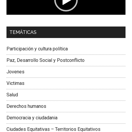
00:00
01:04
TEMÁTICAS
Dra. Carolina Corcho Mejía,
Presidenta Corporación
Latinoamericana Sur, Vicepresidenta Federación Médica
Participación y cultura política
Colombiana
Paz, Desarrollo Social y Postconflicto
Jovenes
Victimas
Salud
Derechos humanos
Democracia y ciudadania
Ciudades Equitativas – Territorios Equitativos