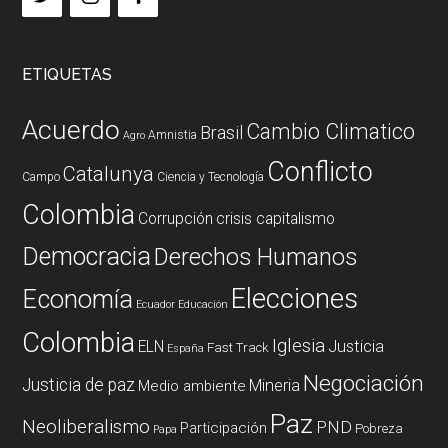
ETIQUETAS
Acuerdo
Cambio Climatico
Brasil
Amnistia
Agro
Conflicto
Catalunya
Campo
Ciencia y Tecnología
Colombia
Corrupción
crisis capitalismo
Democracia
Derechos Humanos
Elecciones
Economía
Ecuador
Educación
Colombia
Iglesia
ELN
Justicia
Fast Track
España
Negociación
Justicia de paz
Mineria
Medio ambiente
Paz
Neoliberalismo
PND
Participación
Pobreza
Papa