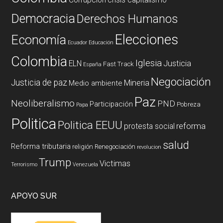
Democracia
Derechos Humanos
Elecciones
Economía
Ecuador
Educación
Colombia
Iglesia
ELN
Justicia
Fast Track
España
Negociación
Justicia de paz
Mineria
Medio ambiente
Paz
Neoliberalismo
PND
Participación
Pobreza
Papa
Politica
Politica EEUU
reforma
protesta social
salud
Reforma tributaria
religión
Renegociación
revolucion
Trump
Victimas
Terrorismo
Venezuela
APOYO SUR