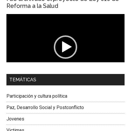
Reforma a la Salud
Reproductor
de
vídeo
00:00
01:04
TEMÁTICAS
Dra. Carolina Corcho Mejía,
Presidenta Corporación
Latinoamericana Sur, Vicepresidenta Federación Médica
Participación y cultura política
Colombiana
Paz, Desarrollo Social y Postconflicto
Jovenes
Victimas