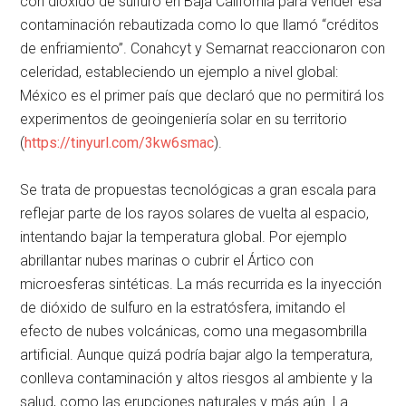
con dióxido de sulfuro en Baja California para vender esa
contaminación rebautizada como lo que llamó
créditos
de enfriamiento
. Conahcyt y Semarnat reaccionaron con
celeridad, estableciendo un ejemplo a nivel global:
México es el primer país que declaró que no permitirá los
experimentos de geoingeniería solar en su territorio
(
https://tinyurl.com/3kw6smac
).
Se trata de propuestas tecnológicas a gran escala para
reflejar parte de los rayos solares de vuelta al espacio,
intentando bajar la temperatura global. Por ejemplo
abrillantar nubes marinas o cubrir el Ártico con
microesferas sintéticas. La más recurrida es la inyección
de dióxido de sulfuro en la estratósfera, imitando el
efecto de nubes volcánicas, como una megasombrilla
artificial. Aunque quizá podría bajar algo la temperatura,
conlleva contaminación y altos riesgos al ambiente y la
salud, como las erupciones naturales y más aún. La