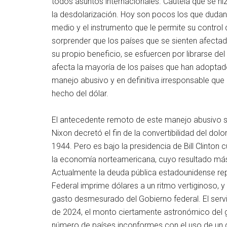
todos asuntos internacionales. Cautela que se hi
la desdolarización. Hoy son pocos los que dudan 
medio y el instrumento que le permite su control 
sorprender que los países que se sienten afectad
su propio beneficio, se esfuercen por librarse del 
afecta la mayoría de los países que han adoptado 
manejo abusivo y en definitiva irresponsable qu
hecho del dólar.
El antecedente remoto de este manejo abusivo se
Nixon decretó el fin de la convertibilidad del do
1944. Pero es bajo la presidencia de Bill Clinto
la economía norteamericana, cuyo resultado más 
Actualmente la deuda pública estadounidense re
Federal imprime dólares a un ritmo vertiginoso, y s
gasto desmesurado del Gobierno federal. El servi
de 2024, el monto ciertamente astronómico del g
número de países inconformes con el uso de un dó