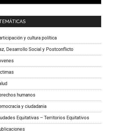
00:00
01:04
a. Carolina Corcho Mejía,
Presidenta Corporación
TEMÁTICAS
atinoamericana Sur, Vicepresidenta Federación
édica Colombiana
rticipación y cultura política
z, Desarrollo Social y Postconflicto
ovenes
ictimas
alud
erechos humanos
emocracia y ciudadania
udades Equitativas – Territorios Equitativos
ublicaciones