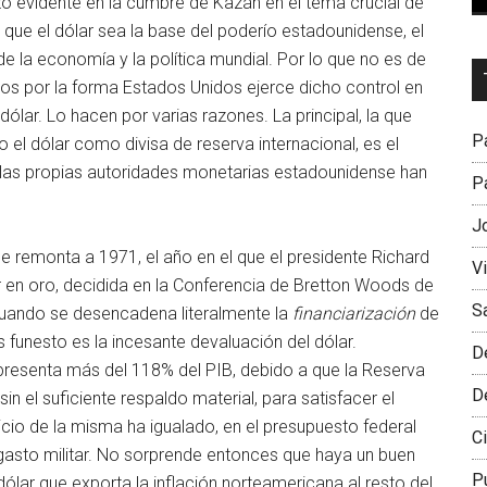
zo evidente en la cumbre de Kazán en el tema crucial de
que el dólar sea la base del poderío estadounidense, el
de la economía y la política mundial. Por lo que no es de
Dr
os por la forma Estados Unidos ejerce dicho control en
L
dólar. Lo hacen por varias razones. La principal, la que
M
Pa
el dólar como divisa de reserva internacional, es el
e las propias autoridades monetarias estadounidense han
Pa
J
 remonta a 1971, el año en el que el presidente Richard
V
lor en oro, decidida en la Conferencia de Bretton Woods de
S
n cuando se desencadena literalmente la
financiarización
de
funesto es la incesante devaluación del dólar.
D
presenta más del 118% del PIB, debido a que la Reserva
D
in el suficiente respaldo material, para satisfacer el
cio de la misma ha igualado, en el presupuesto federal
Ci
asto militar. No sorprende entonces que haya un buen
P
lar que exporta la inflación norteamericana al resto del