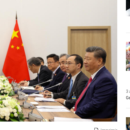
3 
Ge