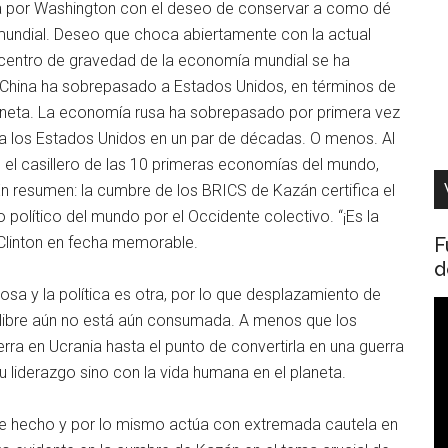
ada por Washington con el deseo de conservar a como dé
 mundial. Deseo que choca abiertamente con la actual
 centro de gravedad de la economía mundial se ha
e China ha sobrepasado a Estados Unidos, en términos de
laneta. La economía rusa ha sobrepasado por primera vez
 a los Estados Unidos en un par de décadas. O menos. Al
 el casillero de las 10 primeras economías del mundo,
n resumen: la cumbre de los BRICS de Kazán certifica el
político del mundo por el Occidente colectivo. “¡Es la
F
 Clinton en fecha memorable.
d
a y la política es otra, por lo que desplazamiento de
R
libre aún no está aún consumada. A menos que los
d
rra en Ucrania hasta el punto de convertirla en una guerra
v
 liderazgo sino con la vida humana en el planeta.
ste hecho y por lo mismo actúa con extremada cautela en