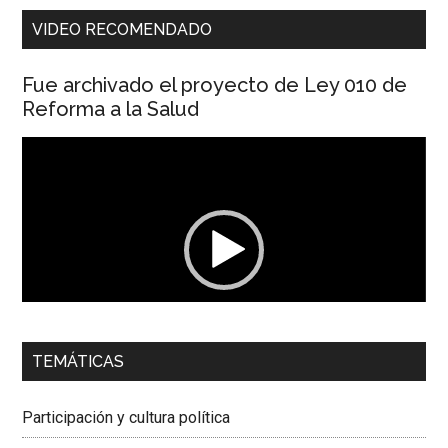
VIDEO RECOMENDADO
Fue archivado el proyecto de Ley 010 de
Reforma a la Salud
Reproductor
de
vídeo
00:00
01:04
TEMÁTICAS
Dra. Carolina Corcho Mejía,
Presidenta Corporación
Latinoamericana Sur, Vicepresidenta Federación Médica
Participación y cultura política
Colombiana