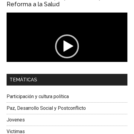
Reforma a la Salud
Reproductor
de
vídeo
00:00
01:04
TEMÁTICAS
Dra. Carolina Corcho Mejía,
Presidenta Corporación
Latinoamericana Sur, Vicepresidenta Federación Médica
Participación y cultura política
Colombiana
Paz, Desarrollo Social y Postconflicto
Jovenes
Victimas