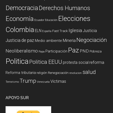
Democracia
Derechos Humanos
Elecciones
Economía
Ecuador
Educación
Colombia
Iglesia
ELN
Justicia
Fast Track
España
Negociación
Justicia de paz
Mineria
Medio ambiente
Paz
Neoliberalismo
PND
Participación
Pobreza
Papa
Politica
Politica EEUU
reforma
protesta social
salud
Reforma tributaria
religión
Renegociación
revolucion
Trump
Victimas
Terrorismo
Venezuela
APOYO SUR