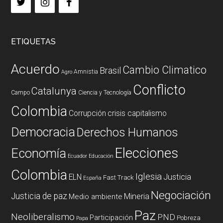
ETIQUETAS
Acuerdo
Cambio Climatico
Brasil
Amnistia
Agro
Conflicto
Catalunya
Campo
Ciencia y Tecnología
Colombia
Corrupción
crisis capitalismo
Democracia
Derechos Humanos
Elecciones
Economía
Ecuador
Educación
Colombia
Iglesia
ELN
Justicia
Fast Track
España
Negociación
Justicia de paz
Mineria
Medio ambiente
Paz
Neoliberalismo
PND
Participación
Pobreza
Papa