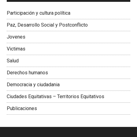
Dra. Carolina Corcho Mejía,
Presidenta Corporación
Latinoamericana Sur, Vicepresidenta Federación Médica
Participación y cultura política
Colombiana
Paz, Desarrollo Social y Postconflicto
Jovenes
Victimas
Salud
Derechos humanos
Democracia y ciudadania
Ciudades Equitativas – Territorios Equitativos
Publicaciones