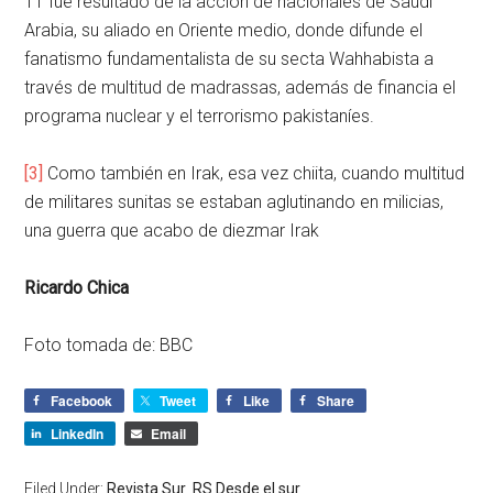
11 fue resultado de la acción de nacionales de Saudi
Arabia, su aliado en Oriente medio, donde difunde el
fanatismo fundamentalista de su secta Wahhabista a
través de multitud de madrassas, además de financia el
programa nuclear y el terrorismo pakistaníes.
[3]
Como también en Irak, esa vez chiita, cuando multitud
de militares sunitas se estaban aglutinando en milicias,
una guerra que acabo de diezmar Irak
Ricardo Chica
Foto tomada de: BBC
Facebook
Tweet
Like
Share
LinkedIn
Email
Filed Under:
Revista Sur
,
RS Desde el sur