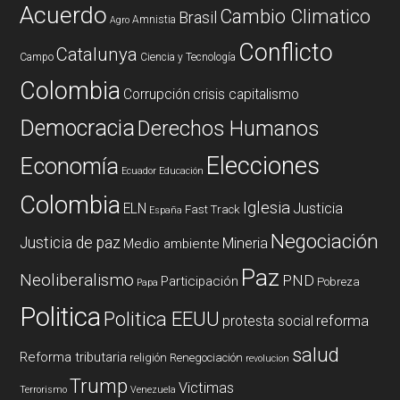
Acuerdo
Cambio Climatico
Brasil
Amnistia
Agro
Conflicto
Catalunya
Campo
Ciencia y Tecnología
Colombia
Corrupción
crisis capitalismo
Democracia
Derechos Humanos
Elecciones
Economía
Ecuador
Educación
Colombia
Iglesia
ELN
Justicia
Fast Track
España
Negociación
Justicia de paz
Mineria
Medio ambiente
Paz
Neoliberalismo
PND
Participación
Pobreza
Papa
Politica
Politica EEUU
reforma
protesta social
salud
Reforma tributaria
religión
Renegociación
revolucion
Trump
Victimas
Terrorismo
Venezuela