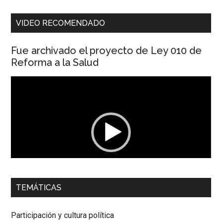
VIDEO RECOMENDADO
Fue archivado el proyecto de Ley 010 de
Reforma a la Salud
Reproductor
de
vídeo
00:00
01:04
TEMÁTICAS
Dra. Carolina Corcho Mejía,
Presidenta Corporación
Latinoamericana Sur, Vicepresidenta Federación Médica
Participación y cultura política
Colombiana