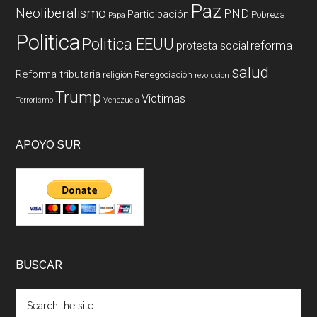
Paz
Neoliberalismo
PND
Participación
Pobreza
Papa
Politica
Politica EEUU
reforma
protesta social
salud
Reforma tributaria
religión
Renegociación
revolucion
Trump
Victimas
Terrorismo
Venezuela
APOYO SUR
BUSCAR