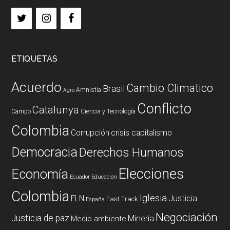
ETIQUETAS
Acuerdo
Cambio Climatico
Brasil
Amnistia
Agro
Conflicto
Catalunya
Campo
Ciencia y Tecnología
Colombia
Corrupción
crisis capitalismo
Democracia
Derechos Humanos
Elecciones
Economía
Ecuador
Educación
Colombia
Iglesia
ELN
Justicia
Fast Track
España
Negociación
Justicia de paz
Mineria
Medio ambiente