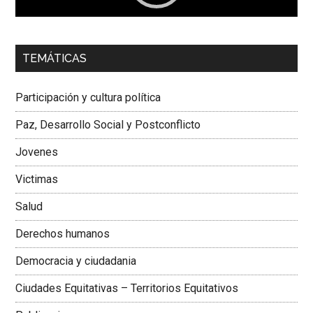
00:00
01:04
TEMÁTICAS
Dra. Carolina Corcho Mejía,
Presidenta Corporación
Latinoamericana Sur, Vicepresidenta Federación Médica
Participación y cultura política
Colombiana
Paz, Desarrollo Social y Postconflicto
Jovenes
Victimas
Salud
Derechos humanos
Democracia y ciudadania
Ciudades Equitativas – Territorios Equitativos