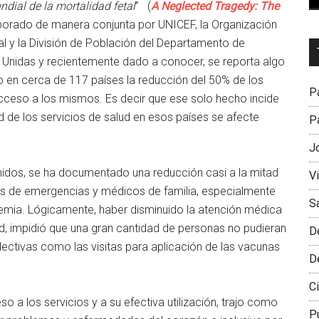
ndial de la mortalidad fetal
” (
A Neglected Tragedy:
The
elaborado de manera conjunta por UNICEF, la Organización
l y la División de Población del Departamento de
Dr
Unidas y recientemente dado a conocer, se reporta algo
L
 en cerca de 117 países la reducción del 50% de los
M
Pa
 acceso a los mismos. Es decir que ese solo hecho incide
d de los servicios de salud en esos países se afecte
Pa
J
idos, se ha documentado una reducción casi a la mitad
V
os de emergencias y médicos de familia, especialmente
S
demia. Lógicamente, haber disminuido la atención médica
ud, impidió que una gran cantidad de personas no pudieran
D
lectivas como las visitas para aplicación de las vacunas
D
Ci
 a los servicios y a su efectiva utilización, trajo como
P