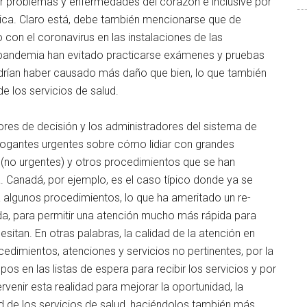
or problemas y enfermedades del corazón e inclusive por
ca. Claro está, debe también mencionarse que de
 con el coronavirus en las instalaciones de las
la pandemia han evitado practicarse exámenes y pruebas
drían haber causado más daño que bien, lo que también
de los servicios de salud.
dores de decisión y los administradores del sistema de
rrogantes urgentes sobre cómo lidiar con grandes
 (no urgentes) y otros procedimientos que se han
 Canadá, por ejemplo, es el caso típico donde ya se
a algunos procedimientos, lo que ha ameritado un re-
da, para permitir una atención mucho más rápida para
sitan. En otras palabras, la calidad de la atención en
cedimientos, atenciones y servicios no pertinentes, por la
s en las listas de espera para recibir los servicios y por
ervenir esta realidad para mejorar la oportunidad, la
ad de los servicios de salud, haciéndolos también más