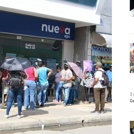
3 
Ge