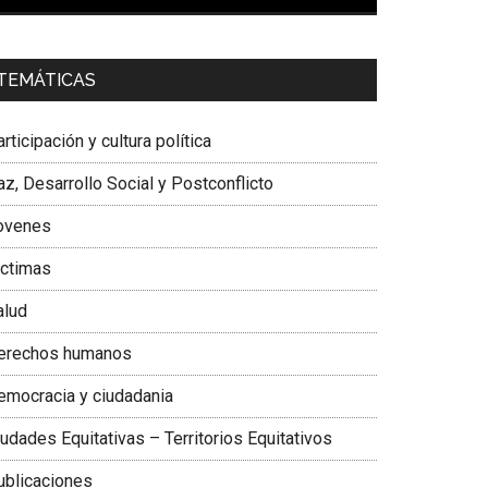
00:00
01:04
a. Carolina Corcho Mejía,
Presidenta Corporación
TEMÁTICAS
atinoamericana Sur, Vicepresidenta Federación
édica Colombiana
rticipación y cultura política
z, Desarrollo Social y Postconflicto
ovenes
ictimas
alud
erechos humanos
emocracia y ciudadania
udades Equitativas – Territorios Equitativos
ublicaciones