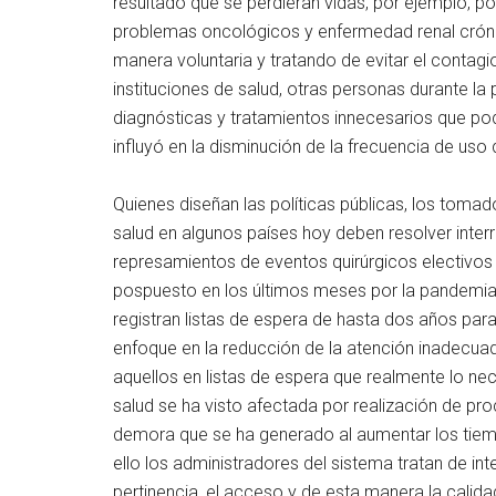
resultado que se perdieran vidas, por ejemplo, p
problemas oncológicos y enfermedad renal cróni
manera voluntaria y tratando de evitar el contagio
instituciones de salud, otras personas durante 
diagnósticas y tratamientos innecesarios que po
influyó en la disminución de la frecuencia de uso 
Quienes diseñan las políticas públicas, los toma
salud en algunos países hoy deben resolver inte
represamientos de eventos quirúrgicos electivos
pospuesto en los últimos meses por la pandemia.
registran listas de espera de hasta dos años par
enfoque en la reducción de la atención inadecua
aquellos en listas de espera que realmente lo nece
salud se ha visto afectada por realización de pro
demora que se ha generado al aumentar los tiempo
ello los administradores del sistema tratan de int
pertinencia, el acceso y de esta manera la calid