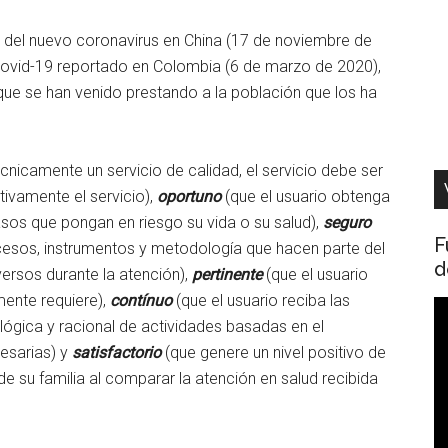
del nuevo coronavirus en China (17 de noviembre de
ovid-19 reportado en Colombia (6 de marzo de 2020),
que se han venido prestando a la población que los ha
cnicamente un servicio de calidad, el servicio debe ser
ctivamente el servicio),
oportuno
(que el usuario obtenga
rasos que pongan en riesgo su vida o su salud),
seguro
F
ocesos, instrumentos y metodología que hacen parte del
d
versos durante la atención),
pertinente
(que el usuario
lmente requiere),
contínuo
(que el usuario reciba las
R
lógica y racional de actividades basadas en el
d
cesarias) y
satisfactorio
(que genere un nivel positivo de
v
e su familia al comparar la atención en salud recibida