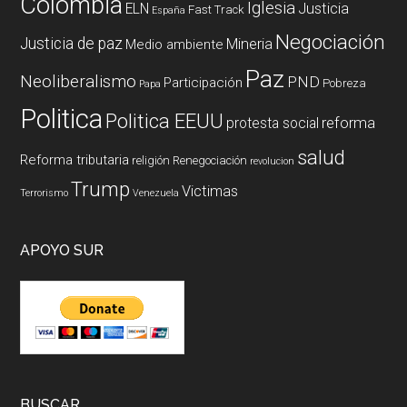
Colombia
Iglesia
ELN
Justicia
Fast Track
España
Negociación
Justicia de paz
Mineria
Medio ambiente
Paz
Neoliberalismo
PND
Participación
Pobreza
Papa
Politica
Politica EEUU
reforma
protesta social
salud
Reforma tributaria
religión
Renegociación
revolucion
Trump
Victimas
Terrorismo
Venezuela
APOYO SUR
BUSCAR