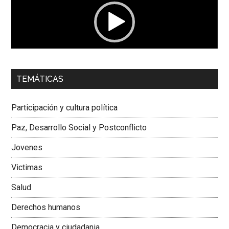
00:00
01:04
TEMÁTICAS
Dra. Carolina Corcho Mejía,
Presidenta Corporación
Latinoamericana Sur, Vicepresidenta Federación Médica
Participación y cultura política
Colombiana
Paz, Desarrollo Social y Postconflicto
Jovenes
Victimas
Salud
Derechos humanos
Democracia y ciudadania